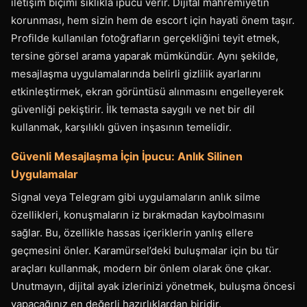
iletişim biçimi sıklıkla ipucu verir. Dijital mahremiyetin
korunması, hem sizin hem de escort için hayati önem taşır.
Profilde kullanılan fotoğrafların gerçekliğini teyit etmek,
tersine görsel arama yaparak mümkündür. Aynı şekilde,
mesajlaşma uygulamalarında belirli gizlilik ayarlarını
etkinleştirmek, ekran görüntüsü alınmasını engelleyerek
güvenliği pekiştirir. İlk temasta saygılı ve net bir dil
kullanmak, karşılıklı güven inşasının temelidir.
Güvenli Mesajlaşma İçin İpucu: Anlık Silinen
Uygulamalar
Signal veya Telegram gibi uygulamaların anlık silme
özellikleri, konuşmaların iz bırakmadan kaybolmasını
sağlar. Bu, özellikle hassas içeriklerin yanlış ellere
geçmesini önler. Karamürsel’deki buluşmalar için bu tür
araçları kullanmak, modern bir önlem olarak öne çıkar.
Unutmayın, dijital ayak izlerinizi yönetmek, buluşma öncesi
yapacağınız en değerli hazırlıklardan biridir.