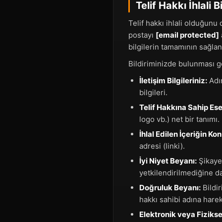
Telif Hakkı İhlali B
Telif hakkı ihlali olduğunu 
postayı
[email protected]
bilgilerin tamamının sağlan
Bildiriminizde bulunması ge
İletişim Bilgileriniz:
Adın
bilgileri.
Telif Hakkına Sahip Ese
logo vb.) net bir tanımı.
İhlal Edilen İçeriğin K
adresi (linki).
İyi Niyet Beyanı:
Şikayet
yetkilendirilmediğine dai
Doğruluk Beyanı:
Bildir
hakkı sahibi adına hare
Elektronik veya Fizikse