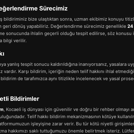
Değerlendirme Sürecimiz
 bildiriminiz bize ulaştıktan sonra, uzman ekibimiz konuyu titizl
in geri dönüş yapabiliriz. Değerlendirme sürecimiz genellikle
24 
me sonucunda ihlalin geçerli olduğu tespit edilirse, söz konusu
 bilgi verilir.
kı
eya yanlış tespit sonucu kaldırıldığına inanıyorsanız, yasalara uy
vardır. Karşı bildirim, içeriğin neden telif hakkını ihlal etmediğ
 bildirim de tarafımızca aynı titizlikle incelenecek ve yasal pros
tli Bildirimler
om
, Kocaeli iş dünyası için güvenilir ve doğru bir rehber olmayı
uğundadır. Telif hakkı bildirim mekanizmasının kötüye kullanılm
latformumuzun işleyişine zarar verir. Bu tür kötü niyetli girişiml
ma hakkımızı saklı tuttuğumuzu önemle belirtmek isteriz. Lütfen 