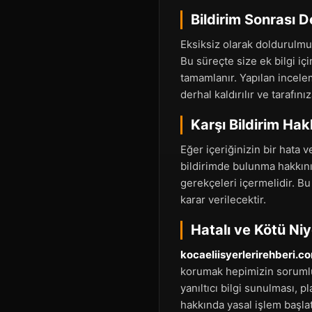
Bildirim Sonrası 
Eksiksiz olarak doldurulmuş
Bu süreçte size ek bilgi iç
tamamlanır. Yapılan incele
derhal kaldırılır ve tarafınıza
Karşı Bildirim Hak
Eğer içeriğinizin bir hata v
bildirimde bulunma hakkınız 
gerekçeleri içermelidir. Bu
karar verilecektir.
Hatalı ve Kötü Niye
kocaeliisyerlerirehberi.c
korumak hepimizin sorumlul
yanıltıcı bilgi sunulması, p
hakkında yasal işlem başlat