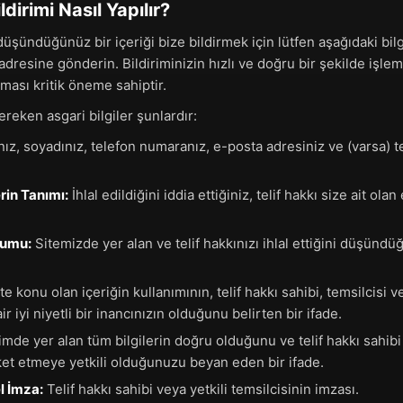
ildirimi Nasıl Yapılır?
düşündüğünüz bir içeriği bize bildirmek için lütfen aşağıdaki bilg
adresine gönderin. Bildiriminizin hızlı ve doğru bir şekilde işlem
ması kritik öneme sahiptir.
reken asgari bilgiler şunlardır:
ız, soyadınız, telefon numaranız, e-posta adresiniz ve (varsa) t
rin Tanımı:
İhlal edildiğini iddia ettiğiniz, telif hakkı size ait ola
onumu:
Sitemizde yer alan ve telif hakkınızı ihlal ettiğini düşünd
e konu olan içeriğin kullanımının, telif hakkı sahibi, temsilcisi v
r iyi niyetli bir inancınızın olduğunu belirten bir ifade.
imde yer alan tüm bilgilerin doğru olduğunu ve telif hakkı sahib
ket etmeye yetkili olduğunuzu beyan eden bir ifade.
l İmza:
Telif hakkı sahibi veya yetkili temsilcisinin imzası.