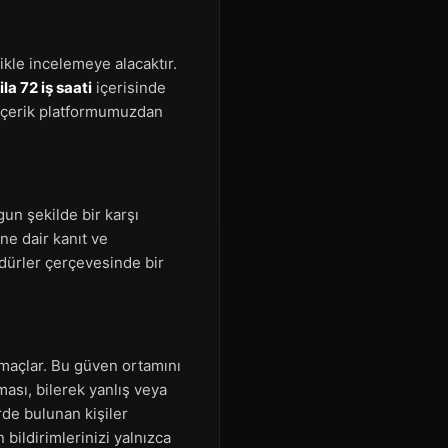
ikle incelemeye alacaktır.
ila 72 iş saati
içerisinde
 içerik platformumuzdan
gun şekilde bir karşı
ine dair kanıt ve
edürler çerçevesinde bir
 amaçlar. Bu güven ortamını
ası, bilerek yanlış veya
erde bulunan kişiler
bildirimlerinizi yalnızca