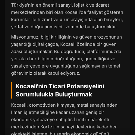
Türkiye'nin en önemli sanayi, lojistik ve ticaret
merkezlerinden biri olan Kocaeli'de faaliyet gösteren
kurumlar ile hizmet ve ürün arayışında olan bireyleri,
şeffaf ve doğrulanmış bir zeminde buluşturmaktır.
Misyonumuz, bilgi kirliliğinin ve güven erozyonunun
yaşandığı dijital çağda, Kocaeli özelinde bir güven
adası oluşturmaktır. Bu doğrultuda, platformumuzda
yer alan her bilginin doğruluğunu, güncelliğini ve
yasal çerçevelere uygunluğunu sağlamayı en temel
görevimiz olarak kabul ediyoruz.
Kocaeli'nin Ticari Potansiyelini
Sorumlulukla Buluşturmak
Kocaeli, otomotivden kimyaya, metal sanayisinden
liman işletmeciliğine kadar uzanan geniş bir
ekonomik yelpazeye sahiptir. İzmit'in hareketli
merkezinden Körfez'in sanayi devlerine kadar her
ölçekteki işletme, bu şehrin ekonomik gücünü