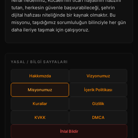
Nihai hedefimiz, Kocaeli'nin ticari hayatının nabzını
tutan, herkesin güvenle başvurabileceği, şehrin
dijital hafızası niteliğinde bir kaynak olmaktır. Bu
misyonu, taşıdığımız sorumluluğun bilinciyle her gün
daha ileriye taşımak için çalışıyoruz.
YASAL / BILGI SAYFALARI
Hakkımızda
Vizyonumuz
Misyonumuz
İçerik Politikası
Kurallar
Gizlilik
KVKK
DMCA
İhlal Bildir