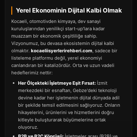
Yerel Ekonominin Dijital Kalbi Olmak
Kocaeli, otomotivden kimyaya, dev sanayi
kuruluşlarından yenilikçi start-up'lara kadar
muazzam bir ekonomik çeşitliliğe sahip.
Vizyonumuz, bu devasa ekosistemin dijital kalbi
olmaktır.
kocaeliisyerlerirehberi.com
, sadece bir
listeleme platformu değil, yerel ekonomiyi
canlandıran bir katalizördür. Orta ve uzun vadeli
hedeflerimiz nettir:
Her Ölçekteki İşletmeye Eşit Fırsat:
İzmit
merkezdeki bir esnaftan, Gebze'deki teknoloji
devine kadar her işletmenin dijital dünyada adil
bir şekilde temsil edilmesini sağlıyoruz. Onların
hikayelerini, ürünlerini ve hizmetlerini doğru
kitleyle buluşturarak büyümelerine ortak
oluyoruz.
B2B ve B2C Köprüsü:
İşletmeler arası (B2B) ve