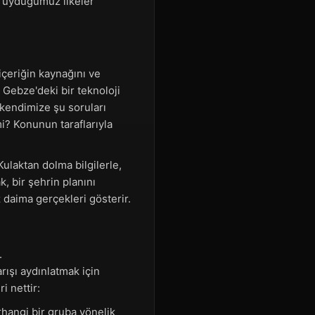
en uyduğumuz ilkeler
içeriğin kaynağını ve
, Gebze'deki bir teknoloji
 kendimize şu soruları
mi? Konunun taraflarıyla
Kulaktan dolma bilgilerle,
k, bir şehrin planını
z daima gerçekleri gösterir.
.
ışı aydınlatmak için
i nettir:
erhangi bir gruba yönelik