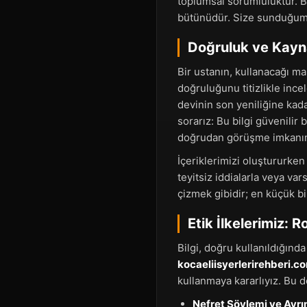
toplumsal sorumluluktur. B
bütünüdür. Size sunduğumuz 
Doğruluk ve Kayna
Bir ustanın, kullanacağı ma
doğruluğunu titizlikle incel
devinin son yeniliğine kad
sorarız: Bu bilgi güvenilir 
doğrudan görüşme imkanı
İçeriklerimizi oluştururken
teyitsiz iddialarla veya var
çizmek gibidir; en küçük bi
Etik İlkelerimiz: 
Bilgi, doğru kullanıldığında
kocaeliisyerlerirehberi.c
kullanmaya kararlıyız. Bu 
Nefret Söylemi ve Ayrım