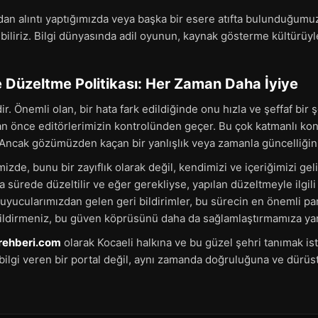
dan alıntı yaptığımızda veya başka bir esere atıfta bulunduğumuz
ç biliriz. Bilgi dünyasında adil oyunun, kaynak gösterme kültür
e Düzeltme Politikası: Her Zaman Daha İyiye
r. Önemli olan, bir hata fark edildiğinde onu hızla ve şeffaf bir 
an önce editörlerimizin kontrolünden geçer. Bu çok katmanlı kon
Ancak gözümüzden kaçan bir yanlışlık veya zamanla güncelliğini yit
izde, bunu bir zayıflık olarak değil, kendimizi ve içeriğimizi geli
sa sürede düzeltilir ve eğer gerekliyse, yapılan düzeltmeyle ilgili
kuyucularımızdan gelen geri bildirimler, bu sürecin en önemli pa
 bildirmeniz, bu güven köprüsünü daha da sağlamlaştırmamıza yar
irehberi.com
olarak Kocaeli halkına ve bu güzel şehri tanımak i
ilgi veren bir portal değil, aynı zamanda doğruluğuna ve dürüs