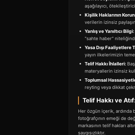
aşağılayıcı, ötekileştiri
Kişilik Haklarının Koru
verilerin izinsiz paylaşım
Yanlış ve Yanıltıcı Bilgi:
"sahte haber" niteliğindek
Yasa Dışı Faaliyetlere 
yayın ilkelerimizin temel
Telif Hakkı İhlalleri:
Başk
materyallerin izinsiz kul
Toplumsal Hassasiyetle
reyting veya dikkat çekm
Telif Hakkı ve Atı
Her özgün içerik, ardında bi
fotoğrafçının emeği de değ
markasının telif hakları al
saygısızlıktır.