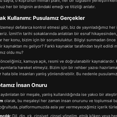
u sayfa, o köprünün mimari planı, her bir tuğlasını yerleştirirk
her bir bilginin ardındaki emeği ve titizliği anlatır.
k Kullanımı: Pusulamız Gerçekler
lzemeyi defalarca kontrol etmesi gibi, biz de yayınladığımız her 
eriz. İzmit'in tarihi sokaklarında anlatılan bir esnaf hikayesinden
ar her konu, bizim için bir sorumluluktur. Bilgiyi sunmadan önce
bir kaynaktan mı geliyor? Farklı kaynaklar tarafından teyit edildi 
mız oldu mu?
 önceliğimiz, kamuya açık, resmi ve doğrulanabilir kaynaklardır. 
sayımlarla hareket etmeyiz. Bizim için bir rehber yazısı hazırlama
r hata bile insanları yanlış yönlendirebilir. Bu nedenle pusulamı
Rotamız İnsan Onuru
 aydınlatan bir meşale, yanlış kullanıldığında ise yakıcı bir ateştir
om
olarak, bu meşaleyi her zaman insan onurunu ve toplumsal bar
doğrultuda, platformumuzda asla yer vermeyeceğimiz içerik türler
cılık:
Dil, din, ırk, cinsiyet, cinsel yönelim, etnik köken veya h