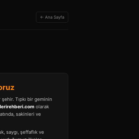
← Ana Sayfa
oruz
r şehir. Tıpkı bir geminin
lerirehberi.com
olarak
atında, sakinleri ve
 saygı, şeffaflık ve