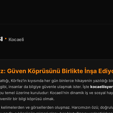
sı
·
Kocaeli
ız: Güven Köprüsünü Birlikte İnşa Ediy
attığı, Körfez'in kıyısında her gün binlerce hikayenin yazıldığı bi
ibi, insanlar da bilgiye güvenle ulaşmak ister. İşte
kocaeliisyer
bu temel üzerine kuruludur: Kocaeli'nin dinamik iş ve sosyal hay
üvenilir bir bilgi köprüsü olmak.
kelimelerden ve görsellerden oluşmaz. Harcımızın özü; doğruluk,