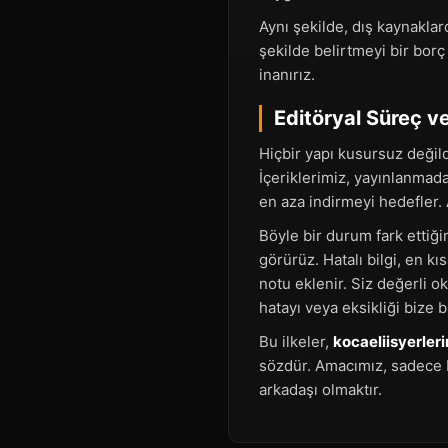
Aynı şekilde, dış kaynaklar
şekilde belirtmeyi bir bor
inanırız.
Editöryal Süreç v
Hiçbir yapı kusursuz değildi
İçeriklerimiz, yayınlanmad
en aza indirmeyi hedefler. 
Böyle bir durum fark ettiğim
görürüz. Hatalı bilgi, en kı
notu eklenir. Siz değerli o
hatayı veya eksikliği bize
Bu ilkeler,
kocaeliisyerler
sözdür. Amacımız, sadece b
arkadaşı olmaktır.