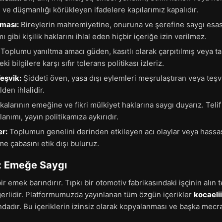
ci ve düşmanlığı körükleyen ifadelere kapılarımız kapalıdır.
nması:
Bireylerin mahremiyetine, onuruna ve şerefine saygı esastır.
ı gibi kişilik haklarını ihlal eden hiçbir içeriğe izin verilmez.
Toplumu yanıltma amacı güden, kasıtlı olarak çarpıtılmış veya
i bilgilere karşı sıfır tolerans politikası izleriz.
Teşvik:
Şiddeti öven, yasa dışı eylemleri meşrulaştıran veya teşvi
den ihlalidir.
alarının emeğine ve fikri mülkiyet haklarına saygı duyarız. Teli
lanımı, yayın politikamıza aykırıdır.
r:
Toplumun genelini derinden etkileyen acı olaylar veya hassa
e çabasını etik dışı buluruz.
f: Emeğe Saygı
r emek barındırır. Tıpkı bir otomotiv fabrikasındaki işçinin alın te
erlidir. Platformumuzda yayınlanan tüm özgün içerikler
kocaeli
tındadır. Bu içeriklerin izinsiz olarak kopyalanması ve başka mec