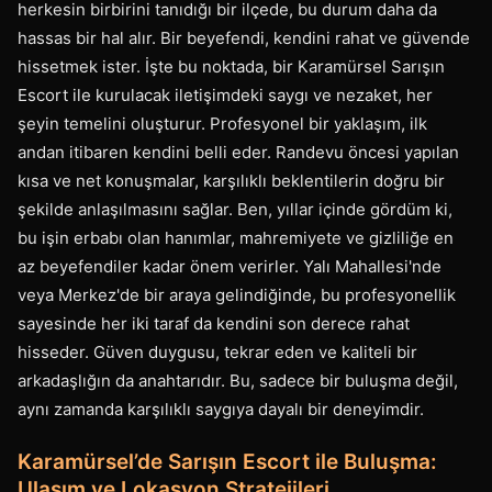
herkesin birbirini tanıdığı bir ilçede, bu durum daha da
hassas bir hal alır. Bir beyefendi, kendini rahat ve güvende
hissetmek ister. İşte bu noktada, bir Karamürsel Sarışın
Escort ile kurulacak iletişimdeki saygı ve nezaket, her
şeyin temelini oluşturur. Profesyonel bir yaklaşım, ilk
andan itibaren kendini belli eder. Randevu öncesi yapılan
kısa ve net konuşmalar, karşılıklı beklentilerin doğru bir
şekilde anlaşılmasını sağlar. Ben, yıllar içinde gördüm ki,
bu işin erbabı olan hanımlar, mahremiyete ve gizliliğe en
az beyefendiler kadar önem verirler. Yalı Mahallesi'nde
veya Merkez'de bir araya gelindiğinde, bu profesyonellik
sayesinde her iki taraf da kendini son derece rahat
hisseder. Güven duygusu, tekrar eden ve kaliteli bir
arkadaşlığın da anahtarıdır. Bu, sadece bir buluşma değil,
aynı zamanda karşılıklı saygıya dayalı bir deneyimdir.
Karamürsel’de Sarışın Escort ile Buluşma:
Ulaşım ve Lokasyon Stratejileri