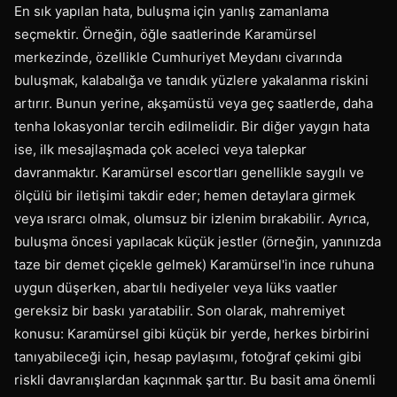
En sık yapılan hata, buluşma için yanlış zamanlama
seçmektir. Örneğin, öğle saatlerinde Karamürsel
merkezinde, özellikle Cumhuriyet Meydanı civarında
buluşmak, kalabalığa ve tanıdık yüzlere yakalanma riskini
artırır. Bunun yerine, akşamüstü veya geç saatlerde, daha
tenha lokasyonlar tercih edilmelidir. Bir diğer yaygın hata
ise, ilk mesajlaşmada çok aceleci veya talepkar
davranmaktır. Karamürsel escortları genellikle saygılı ve
ölçülü bir iletişimi takdir eder; hemen detaylara girmek
veya ısrarcı olmak, olumsuz bir izlenim bırakabilir. Ayrıca,
buluşma öncesi yapılacak küçük jestler (örneğin, yanınızda
taze bir demet çiçekle gelmek) Karamürsel'in ince ruhuna
uygun düşerken, abartılı hediyeler veya lüks vaatler
gereksiz bir baskı yaratabilir. Son olarak, mahremiyet
konusu: Karamürsel gibi küçük bir yerde, herkes birbirini
tanıyabileceği için, hesap paylaşımı, fotoğraf çekimi gibi
riskli davranışlardan kaçınmak şarttır. Bu basit ama önemli