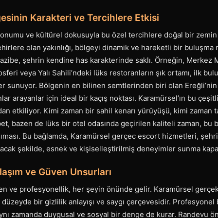
sinin Karakteri ve Tercihlere Etkisi
onumu ve kültürel dokusuyla bu özel tercihlere doğal bir zemin h
ehirlere olan yakınlığı, bölgeyi dinamik ve hareketli bir buluşma 
 cazibe, şehrin kendine has karakterinde saklı. Örneğin, Merkez 
feri veya Yalı Sahili’ndeki lüks restoranların şık ortamı, ilk bul
unuyor. Bölgenin en bilinen semtlerinden biri olan Ereğli’nin s
ar arayanlar için ideal bir kaçış noktası. Karamürsel’ın bu çeşitli
dan etkiliyor. Kimi zaman bir sahil kenarı yürüyüşü, kimi zaman 
et, bazen de lüks bir otel odasında geçirilen kaliteli zaman, bu 
nsıması. Bu bağlamda, Karamürsel gerçec escort hizmetleri, şehr
acak şekilde, esnek ve kişiselleştirilmiş deneyimler sunma kapa
laşım ve Güven Unsurları
n ve profesyonellik, her şeyin önünde gelir. Karamürsel gerçek
 düzeyde bir gizlilik anlayışı ve saygı çerçevesidir. Profesyonel
 aynı zamanda duygusal ve sosyal bir denge de kurar. Randevu ön