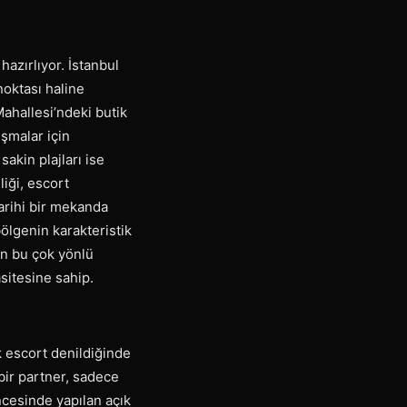
azırlıyor. İstanbul
noktası haline
Mahallesi’ndeki butik
uşmalar için
akin plajları ise
liği, escort
tarihi bir mekanda
bölgenin karakteristik
in bu çok yönlü
sitesine sahip.
 escort denildiğinde
 bir partner, sadece
cesinde yapılan açık