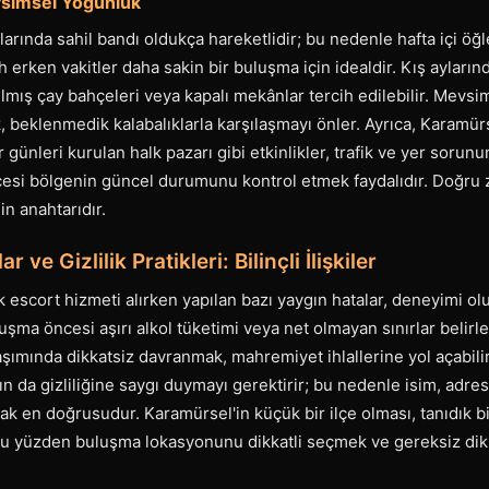
vsimsel Yoğunluk
arında sahil bandı oldukça hareketlidir; bu nedenle hafta içi öğ
 erken vakitler daha sakin bir buluşma için idealdir. Kış ayları
rılmış çay bahçeleri veya kapalı mekânlar tercih edilebilir. Mev
beklenmedik kalabalıklarla karşılaşmayı önler. Ayrıca, Karamürs
r günleri kurulan halk pazarı gibi etkinlikler, trafik ve yer sorunu
si bölgenin güncel durumunu kontrol etmek faydalıdır. Doğru 
in anahtarıdır.
r ve Gizlilik Pratikleri: Bilinçli İlişkiler
escort hizmeti alırken yapılan bazı yaygın hatalar, deneyimi olu
uşma öncesi aşırı alkol tüketimi veya net olmayan sınırlar belirle
ylaşımında dikkatsiz davranmak, mahremiyet ihlallerine yol açabili
fın da gizliliğine saygı duymayı gerektirir; bu nedenle isim, adres 
 en doğrusudur. Karamürsel'in küçük bir ilçe olması, tanıdık b
ir; bu yüzden buluşma lokasyonunu dikkatli seçmek ve gereksiz 