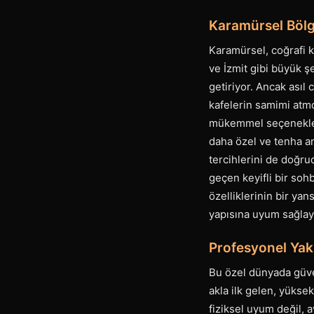
Karamürsel Bölge
Karamürsel, coğrafi k
ve İzmit gibi büyük ş
getiriyor. Ancak asıl
kafelerin samimi atmos
mükemmel seçenekler s
daha özel ve tenha anl
tercihlerini de doğru
geçen keyifli bir sohb
özelliklerinin bir ya
yapısına uyum sağlay
Profesyonel Yak
Bu özel dünyada güve
akla ilk gelen, yüksek
fiziksel uyum değil,