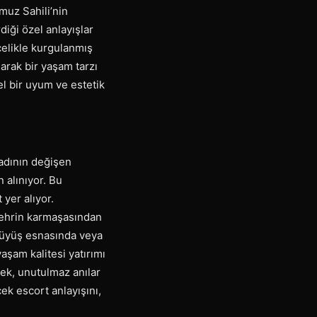
muz Sahili’nin
iği özel anlayışlar
ncelikle kurgulanmış
larak bir yaşam tarzı
üel bir uyum ve estetik
adının değişen
 alınıyor. Bu
 yer alıyor.
 Şehrin karmaşasından
ürüyüş esnasında veya
yaşam kalitesi yatırımı
cek, unutulmaz anılar
ek escort anlayışını,