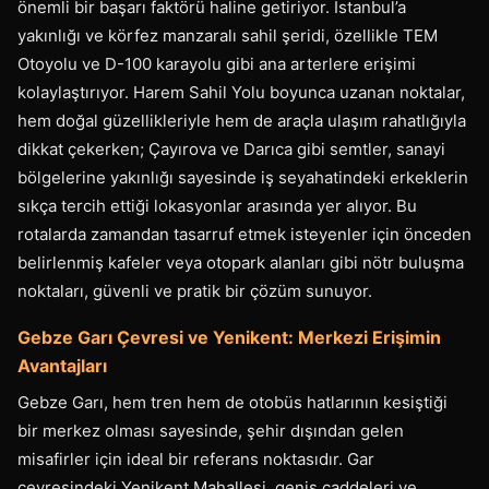
önemli bir başarı faktörü haline getiriyor. İstanbul’a
yakınlığı ve körfez manzaralı sahil şeridi, özellikle TEM
Otoyolu ve D-100 karayolu gibi ana arterlere erişimi
kolaylaştırıyor. Harem Sahil Yolu boyunca uzanan noktalar,
hem doğal güzellikleriyle hem de araçla ulaşım rahatlığıyla
dikkat çekerken; Çayırova ve Darıca gibi semtler, sanayi
bölgelerine yakınlığı sayesinde iş seyahatindeki erkeklerin
sıkça tercih ettiği lokasyonlar arasında yer alıyor. Bu
rotalarda zamandan tasarruf etmek isteyenler için önceden
belirlenmiş kafeler veya otopark alanları gibi nötr buluşma
noktaları, güvenli ve pratik bir çözüm sunuyor.
Gebze Garı Çevresi ve Yenikent: Merkezi Erişimin
Avantajları
Gebze Garı, hem tren hem de otobüs hatlarının kesiştiği
bir merkez olması sayesinde, şehir dışından gelen
misafirler için ideal bir referans noktasıdır. Gar
çevresindeki Yenikent Mahallesi, geniş caddeleri ve