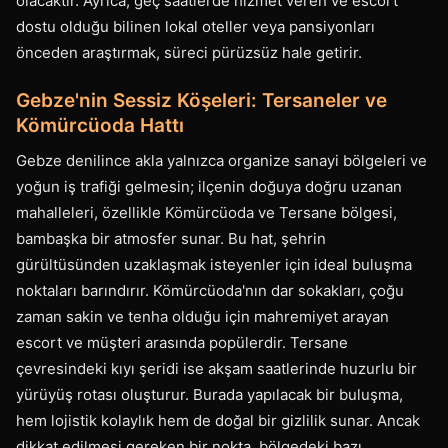
olacaktır. Ayrıca, geç saatlerde hizmet veren ve escort
dostu olduğu bilinen lokal oteller veya pansiyonları
önceden araştırmak, süreci pürüzsüz hale getirir.
Gebze'nin Sessiz Köşeleri: Tersaneler ve
Kömürcüoda Hattı
Gebze denilince akla yalnızca organize sanayi bölgeleri ve
yoğun iş trafiği gelmesin; ilçenin doğuya doğru uzanan
mahalleleri, özellikle Kömürcüoda ve Tersane bölgesi,
bambaşka bir atmosfer sunar. Bu hat, şehrin
gürültüsünden uzaklaşmak isteyenler için ideal buluşma
noktaları barındırır. Kömürcüoda'nın dar sokakları, çoğu
zaman sakin ve tenha olduğu için mahremiyet arayan
escort ve müşteri arasında popülerdir. Tersane
çevresindeki kıyı şeridi ise akşam saatlerinde huzurlu bir
yürüyüş rotası oluşturur. Burada yapılacak bir buluşma,
hem lojistik kolaylık hem de doğal bir gizlilik sunar. Ancak
dikkat edilmesi gereken bir nokta, bölgedeki bazı