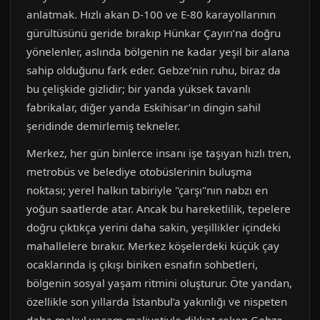
anlatmak. Hızlı akan D-100 ve E-80 karayollarının
gürültüsünü geride bırakıp Hünkar Çayırı’na doğru
yönelenler, aslında bölgenin ne kadar yeşil bir alana
sahip olduğunu fark eder. Gebze’nin ruhu, biraz da
bu çelişkide gizlidir; bir yanda yüksek tavanlı
fabrikalar, diğer yanda Eskihisar’ın dingin sahil
şeridinde demirlemiş tekneler.
Merkez, her gün binlerce insanı işe taşıyan hızlı tren,
metrobüs ve belediye otobüslerinin buluşma
noktası; yerel halkın tabiriyle "çarşı"nın nabzı en
yoğun saatlerde atar. Ancak bu hareketlilik, tepelere
doğru çıktıkça yerini daha sakin, yeşillikler içindeki
mahallelere bırakır. Merkez köşelerdeki küçük çay
ocaklarında iş çıkışı biriken esnafın sohbetleri,
bölgenin sosyal yaşam ritmini oluşturur. Öte yandan,
özellikle son yıllarda İstanbul’a yakınlığı ve nispeten