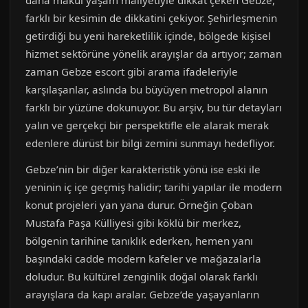
daha makul yaşam maliyetiyle dikkat çeken Gebze,
farklı bir kesimin de dikkatini çekiyor. Şehirleşmenin
getirdiği bu yeni hareketlilik içinde, bölgede kişisel
hizmet sektörüne yönelik arayışlar da artıyor; zaman
zaman Gebze escort gibi arama ifadeleriyle
karşılaşanlar, aslında bu büyüyen metropol alanın
farklı bir yüzüne dokunuyor. Bu arşiv, bu tür detayları
yalın ve gerçekçi bir perspektifle ele alarak merak
edenlere dürüst bir bilgi zemini sunmayı hedefliyor.
Gebze’nin bir diğer karakteristik yönü ise eski ile
yeninin iç içe geçmiş halidir; tarihi yapılar ile modern
konut projeleri yan yana durur. Örneğin Çoban
Mustafa Paşa Külliyesi gibi köklü bir merkez,
bölgenin tarihine tanıklık ederken, hemen yanı
başındaki cadde modern kafeler ve mağazalarla
doludur. Bu kültürel zenginlik doğal olarak farklı
arayışlara da kapı aralar. Gebze’de yaşayanların