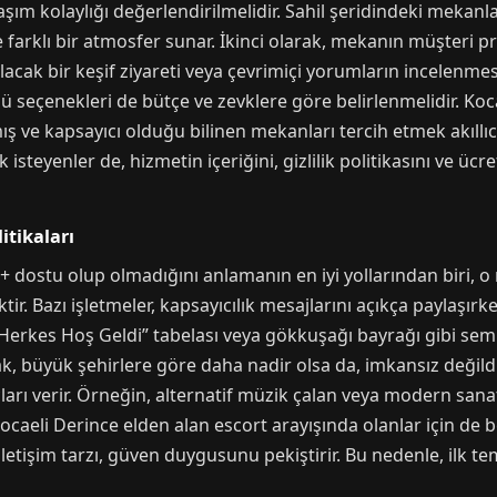
ım kolaylığı değerlendirilmelidir. Sahil şeridindeki mekanlar
 farklı bir atmosfer sunar. İkinci olarak, mekanın müşteri pr
acak bir keşif ziyareti veya çevrimiçi yorumların incelenmes
nü seçenekleri de bütçe ve zevklere göre belirlenmelidir. Koc
ış ve kapsayıcı olduğu bilinen mekanları tercih etmek akıllıca
isteyenler de, hizmetin içeriğini, gizlilik politikasını ve ü
itikaları
 dostu olup olmadığını anlamanın en iyi yollarından biri, 
r. Bazı işletmeler, kapsayıcılık mesajlarını açıkça paylaşırken
Herkes Hoş Geldi” tabelası veya gökkuşağı bayrağı gibi sembol
k, büyük şehirlere göre daha nadir olsa da, imkansız değild
rı verir. Örneğin, alternatif müzik çalan veya modern sanat e
r. Kocaeli Derince elden alan escort arayışında olanlar için 
iletişim tarzı, güven duygusunu pekiştirir. Bu nedenle, ilk t