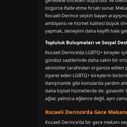
genellikle önceden duyurulur ve biletli
özgürce ifade etme fırsatı sunar. Mek
Kocaeli Derince seçkin bayan arayışınd
ambiyansı ve hizmet kalitesi büyük öne
yapmak, deneyimi daha keyifli hale geti
Topluluk Buluşmaları ve Sosyal Des
Kocaeli Derince’da LGBTQ+ bireyler içi
gündüz saatlerinde daha sakin bir ort
aktivistler tarafından organize edilen 
ziyaret eden LGBTQ+ bireylerin birbiri
danışmanlık gibi konularda yardım alma
daha kişisel hizmetlerde de, güvenilir 
ağlar, yalnızca eğlence değil, aynı zama
Kocaeli Derince’da Gece Mekanı
Kocaeli Derince’da bir gece mekanı se