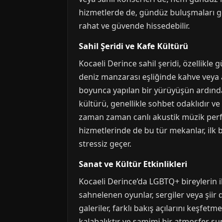
hizmetlerde de, gündüz buluşmaları gene
rahat ve güvende hissedebilir.
Sahil Şeridi ve Kafe Kültürü
Kocaeli Derince sahil şeridi, özellikl
deniz manzarası eşliğinde kahve veya a
boyunca yapılan bir yürüyüşün ardından
kültürü, genellikle sohbet odaklıdır ve
zaman zaman canlı akustik müzik perfo
hizmetlerinde de bu tür mekanlar, ilk 
stressiz geçer.
Sanat ve Kültür Etkinlikleri
Kocaeli Derince’da LGBTQ+ bireylerin il
sahnelenen oyunlar, sergiler veya şiir d
galeriler, farklı bakış açılarını keşfet
kalabalıktır ve samimi bir atmosfer su