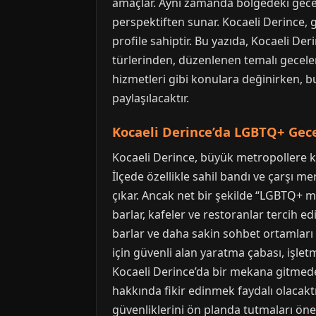
amaçlar. Aynı zamanda bölgedeki gece h
perspektiften sunar. Kocaeli Derince, g
profile sahiptir. Bu yazıda, Kocaeli De
türlerinden, düzenlenen temalı gecelere
hizmetleri gibi konulara değinirken, bu 
paylaşılacaktır.
Kocaeli Derince’da LGBTQ+ Gec
Kocaeli Derince, büyük metropollere kıy
İlçede özellikle sahil bandı ve çarşı m
çıkar. Ancak net bir şekilde “LGBTQ+ me
barlar, kafeler ve restoranlar tercih e
barlar ve daha sakin sohbet ortamları g
için güvenli alan yaratma çabası, işlet
Kocaeli Derince’da bir mekana gitmed
hakkında fikir edinmek faydalı olacaktır
güvenliklerini ön planda tutmaları öne