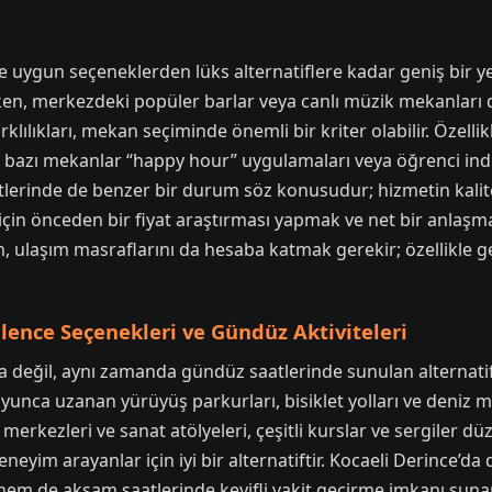
e uygun seçeneklerden lüks alternatiflere kadar geniş bir y
lken, merkezdeki popüler barlar veya canlı müzik mekanları
farklılıkları, mekan seçiminde önemli bir kriter olabilir. Özell
ıca, bazı mekanlar “happy hour” uygulamaları veya öğrenci indi
etlerinde de benzer bir durum söz konusudur; hizmetin kalit
çin önceden bir fiyat araştırması yapmak ve net bir anlaşma 
, ulaşım masraflarını da hesaba katmak gerekir; özellikle ge
ğlence Seçenekleri ve Gündüz Aktiviteleri
yla değil, aynı zamanda gündüz saatlerinde sunulan alternat
 boyunca uzanan yürüyüş parkurları, bisiklet yolları ve deniz
tür merkezleri ve sanat atölyeleri, çeşitli kurslar ve sergiler 
deneyim arayanlar için iyi bir alternatiftir. Kocaeli Derince’
em de akşam saatlerinde keyifli vakit geçirme imkanı sunar.