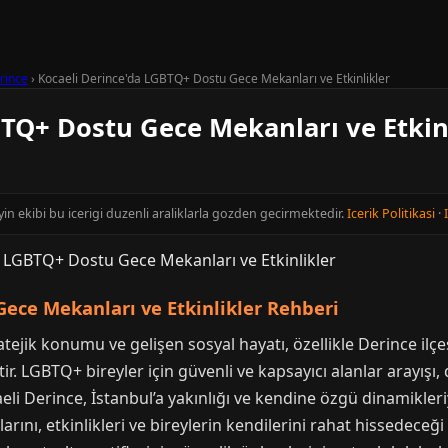
rince
›
Kocaeli Derince'da LGBTQ+ Dostu Gece Mekanları ve Etkinlikler
BTQ+ Dostu Gece Mekanları ve Etkin
yin ekibi bu icerigi duzenli araliklarla gozden gecirmektedir.
Icerik Politikasi
·
ece Mekanları ve Etkinlikler Rehberi
ejik konumu ve gelişen sosyal hayatı, özellikle Derince ilçes
r. LGBTQ+ bireyler için güvenli ve kapsayıcı alanlar arayışı
li Derince, İstanbul’a yakınlığı ve kendine özgü dinamikleriy
nı, etkinlikleri ve bireylerin kendilerini rahat hissedeceği