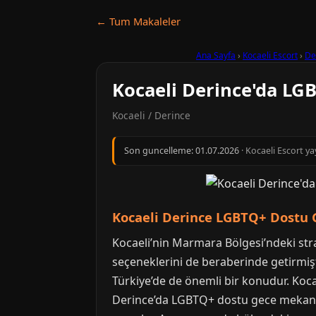
← Tum Makaleler
Ana Sayfa
›
Kocaeli Escort
›
De
Kocaeli Derince'da LG
Kocaeli / Derince
Son guncelleme:
01.07.2026
· Kocaeli Escort ya
Kocaeli Derince LGBTQ+ Dostu G
Kocaeli’nin Marmara Bölgesi’ndeki strat
seçeneklerini de beraberinde getirmişti
Türkiye’de de önemli bir konudur. Kocae
Derince’da LGBTQ+ dostu gece mekanları