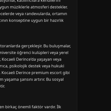
syonlar, katılımcılara kendilerini
ygun müziklerle atmosferi destekler.
 gecelerde veya randevularda, ortamın
ının konseptine uygun bir hazırlık
storanlarda gerçekleşir. Bu buluşmalar,
iversite öğrenci kulüpleri veya yerel
er, Kocaeli Derince’da yaşayan veya
rıca, psikolojik destek veya hukuki
r. Kocaeli Derince premium escort gibi
im yaşama şansını artırır. Bu sosyal
ir.
birkaç önemli faktör vardır. İlk