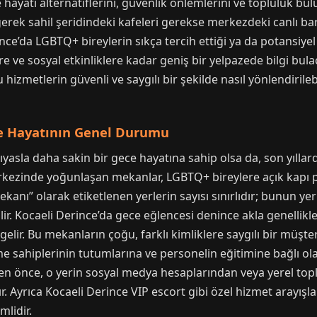
ayatı alternatiflerini, güvenlik önlemlerini ve topluluk bul
erek sahil şeridindeki kafeleri gerekse merkezdeki canlı barl
rince’da LGBTQ+ bireylerin sıkça tercih ettiği ya da potansiye
 ve sosyal etkinliklere kadar geniş bir yelpazede bilgi bula
hizmetlerin güvenli ve saygılı bir şekilde nasıl yönlendirileb
e Hayatının Genel Durumu
asla daha sakin bir gece hayatına sahip olsa da, son yıllard
erkezinde yoğunlaşan mekanlar, LGBTQ+ bireylere açık kapı po
kanı” olarak etiketlenen yerlerin sayısı sınırlıdır; bunun yer
dilir. Kocaeli Derince’da gece eğlencesi denince akla genellik
elir. Bu mekanların çoğu, farklı kimliklere saygılı bir müşter
me sahiplerinin tutumlarına ve personelin eğitimine bağlı ola
en önce, o yerin sosyal medya hesaplarından veya yerel to
. Ayrıca Kocaeli Derince VIP escort gibi özel hizmet arayışları
mlidir.