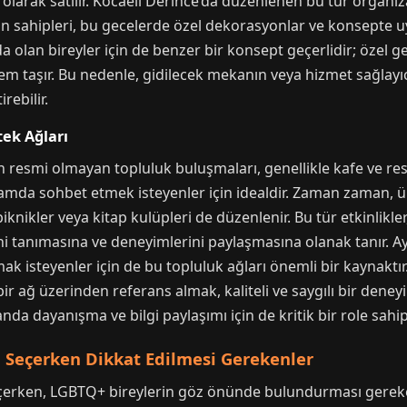
 olarak satılır. Kocaeli Derince’da düzenlenen bu tür organiza
an sahipleri, bu gecelerde özel dekorasyonlar ve konsepte u
a olan bireyler için de benzer bir konsept geçerlidir; özel
m taşır. Bu nedenle, gidilecek mekanın veya hizmet sağlayıc
rebilir.
tek Ağları
n resmi olmayan topluluk buluşmaları, genellikle kafe ve re
amda sohbet etmek isteyenler için idealdir. Zaman zaman, ün
piknikler veya kitap kulüpleri de düzenlenir. Bu tür etkinlikl
ni tanımasına ve deneyimlerini paylaşmasına olanak tanır. Ay
k isteyenler için de bu topluluk ağları önemli bir kaynaktı
bir ağ üzerinden referans almak, kaliteli ve saygılı bir deney
nda dayanışma ve bilgi paylaşımı için de kritik bir role sahipt
 Seçerken Dikkat Edilmesi Gerekenler
çerken, LGBTQ+ bireylerin göz önünde bulundurması gereken 