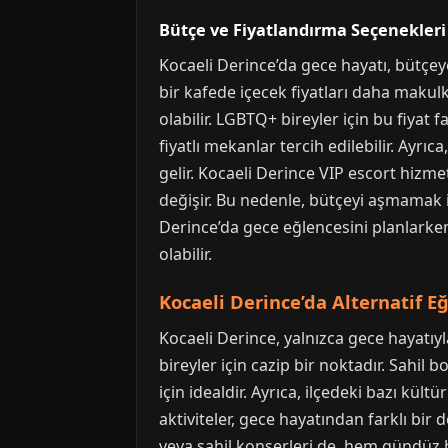
Bütçe ve Fiyatlandırma Seçenekleri
Kocaeli Derince’da gece hayatı, bütçey
bir kafede içecek fiyatları daha maku
olabilir. LGBTQ+ bireyler için bu fiyat 
fiyatlı mekanlar tercih edilebilir. Ayr
gelir. Kocaeli Derince VIP escort hizm
değişir. Bu nedenle, bütçeyi aşmamak i
Derince’da gece eğlencesini planlarken
olabilir.
Kocaeli Derince’da Alternatif E
Kocaeli Derince, yalnızca gece hayatı
bireyler için cazip bir noktadır. Sahil
için idealdir. Ayrıca, ilçedeki bazı kül
aktiviteler, gece hayatından farklı bir 
veya sahil konserleri de, hem gündüz h