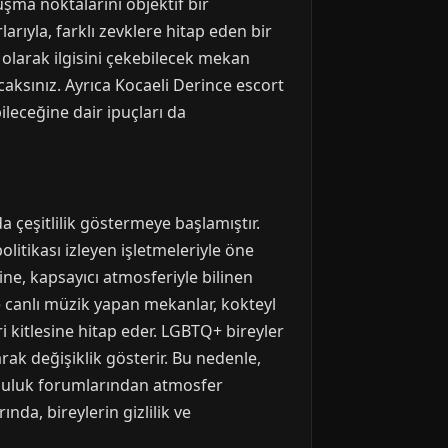
uşma noktalarını objektif bir
arıyla, farklı zevklere hitap eden bir
l olarak ilgisini çekebilecek mekan
caksınız. Ayrıca Kocaeli Derince escort
ileceğine dair ipuçları da
a çeşitlilik göstermeye başlamıştır.
litikası izleyen işletmeleriyle öne
ine, kapsayıcı atmosferiyle bilinen
le canlı müzik yapan mekanlar, kokteyl
i kitlesine hitap eder. LGBTQ+ bireyler
rak değişiklik gösterir. Bu nedenle,
pluluk forumlarından atmosfer
nda, bireylerin gizlilik ve