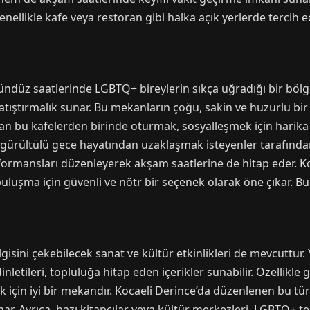
llikle kafe veya restoran gibi halka açık yerlerde tercih edi
e gündüz saatlerinde LGBTQ+ bireylerin sıkça uğradığı bir böl
tıştırmalık sunar. Bu mekanların çoğu, sakin ve huzurlu bir o
 bu kafelerden birinde oturmak, sosyalleşmek için harika bi
 gürültülü gece hayatından uzaklaşmak isteyenler tarafından t
rmansları düzenleyerek akşam saatlerine de hitap eder. Koca
buluşma için güvenli ve nötr bir seçenek olarak öne çıkar. B
gisini çekebilecek sanat ve kültür etkinlikleri de mevcuttur. 
inletileri, topluluğa hitap eden içerikler sunabilir. Özellikle
mek için iyi bir mekandır. Kocaeli Derince’da düzenlenen bu tür 
nar. Ayrıca, bazı kitapçılar veya kültür merkezleri, LGBTQ+ 