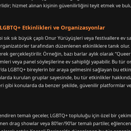
rlidir; hizmet alınan kişinin güvenilirliğini teyit etmek ve b
LGBTQ+ Etkinlikleri ve Organizasyonlar
bi sık sık büyük çaplı Onur Yürüyüşleri veya festivallere e
 organizatörler tarafından düzenlenen etkinliklere tanık olur. 
 gerçekleştirilir. Örneğin, bazı barlar aylık olarak “Queer
leri veya panel söyleşilerine ev sahipliği yapabilir. Bu tü
’da LGBTQ+ bireylerin bir araya gelmesini sağlayan bu etkinl
formlarda kurulan gruplar sayesinde, bu tür etkinlikler hak
eri gibi konularda da benzer şekilde, güvenilir platformlar ve
endiren temalı geceler, LGBTQ+ topluluğu için özel bir çekim 
 drag showlar veya 80’ler/90’lar temalı partiler, eğlencenin