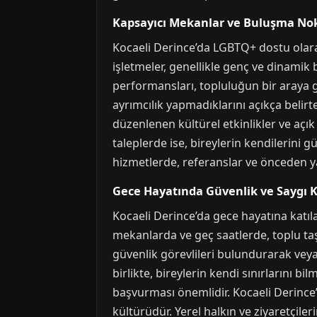
Kapsayıcı Mekanlar ve Buluşma Nok
Kocaeli Derince’da LGBTQ+ dostu olarak
işletmeler, genellikle genç ve dinamik b
performansları, topluluğun bir araya g
ayrımcılık yapmadıklarını açıkça belirte
düzenlenen kültürel etkinlikler ve açık
taleplerde ise, bireylerin kendilerini 
hizmetlerde, referanslar ve önceden y
Gece Hayatında Güvenlik ve Saygı 
Kocaeli Derince’da gece hayatına katıla
mekanlarda ve geç saatlerde, toplu taş
güvenlik görevlileri bulundurarak veya
birlikte, bireylerin kendi sınırlarını b
başvurması önemlidir. Kocaeli Derince’
kültürüdür. Yerel halkın ve ziyaretçile