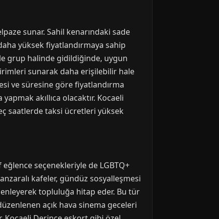
elpaze sunar. Sahil kenarındaki sade
 daha yüksek fiyatlandırmaya sahip
ikle grup halinde gidildiğinde, uygun
rimleri sunarak daha erişilebilir hale
esi ve süresine göre fiyatlandırma
yapmak akıllıca olacaktır. Kocaeli
ç saatlerde taksi ücretleri yüksek
if eğlence seçenekleriyle de LGBTQ+
 manzaralı kafeler, gündüz sosyalleşmesi
düzenleyerek topluluğa hitap eder. Bu tür
da düzenlenen açık hava sinema geceleri
 Kocaeli Derince eskort gibi özel