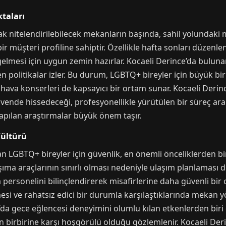
taları
 nitelendirilebilecek mekanların başında, sahil yolundaki m
ir müşteri profiline sahiptir. Özellikle hafta sonları düzenle
elmesi için uygun zemin hazırlar. Kocaeli Derince’da bulunan
n politikalar izler. Bu durum, LGBTQ+ bireyler için büyük bir 
 hava konserleri de kapsayıcı bir ortam sunar. Kocaeli Derinc
güvende hissedeceği, profesyonellikle yürütülen bir süreç aram
apılan araştırmalar büyük önem taşır.
Kültürü
n LGBTQ+ bireyler için güvenlik, en önemli önceliklerden birid
ıma araçlarının sınırlı olması nedeniyle ulaşım planlaması di
 personelini bilinçlendirerek misafirlerine daha güvenli bir
ilmesi ve rahatsız edici bir durumla karşılaştıklarında mekan 
da gece eğlencesi deneyimini olumlu kılan etkenlerden biri d
rin birbirine karşı hoşgörülü olduğu gözlemlenir. Kocaeli De