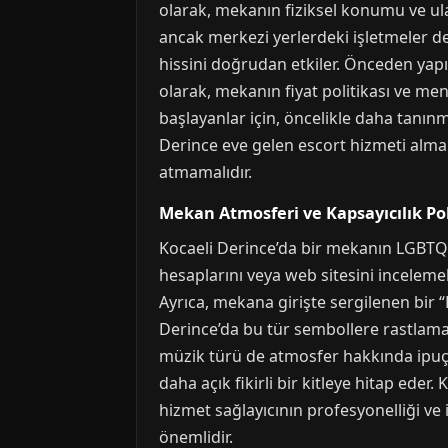
olarak, mekanın fiziksel konumu ve ulaş
ancak merkezi yerlerdeki işletmeler de
hissini doğrudan etkiler. Önceden yapıl
olarak, mekanın fiyat politikası ve me
başlayanlar için, öncelikle daha tanınm
Derince eve gelen escort hizmeti almak 
atmamalıdır.
Mekan Atmosferi ve Kapsayıcılık Pol
Kocaeli Derince’da bir mekanın LGBTQ+
hesaplarını veya web sitesini incelemekti
Ayrıca, mekana girişte sergilenen bir “
Derince’da bu tür sembollere rastlama
müzik türü de atmosfer hakkında ipuçla
daha açık fikirli bir kitleye hitap ede
hizmet sağlayıcının profesyonelliği ve 
önemlidir.