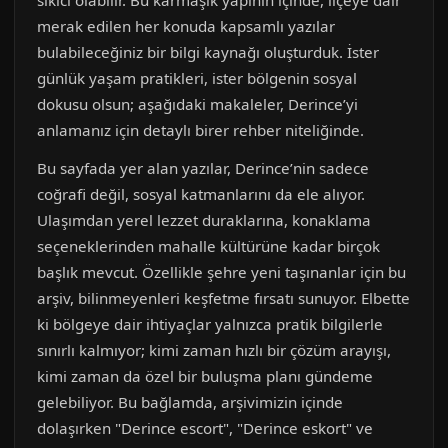
sıkıcı olabilir. Bu karmaşık yapının içinde, ilçeye dair
merak edilen her konuda kapsamlı yazılar
bulabileceğiniz bir bilgi kaynağı oluşturduk. İster
günlük yaşam pratikleri, ister bölgenin sosyal
dokusu olsun; aşağıdaki makaleler, Derince’yi
anlamanız için detaylı birer rehber niteliğinde.
Bu sayfada yer alan yazılar, Derince’nin sadece
coğrafi değil, sosyal katmanlarını da ele alıyor.
Ulaşımdan yerel lezzet duraklarına, konaklama
seçeneklerinden mahalle kültürüne kadar birçok
başlık mevcut. Özellikle şehre yeni taşınanlar için bu
arşiv, bilinmeyenleri keşfetme fırsatı sunuyor. Elbette
ki bölgeye dair ihtiyaçlar yalnızca pratik bilgilerle
sınırlı kalmıyor; kimi zaman hızlı bir çözüm arayışı,
kimi zaman da özel bir buluşma planı gündeme
gelebiliyor. Bu bağlamda, arşivimizin içinde
dolaşırken "Derince escort", "Derince eskort" ve