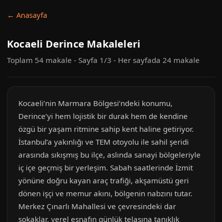
← Anasayfa
Kocaeli Derince Makaleleri
Toplam 54 makale - Sayfa 1/3 - Her sayfada 24 makale
Kocaeli’nin Marmara Bölgesi’ndeki konumu,
Derince’yi hem lojistik bir durak hem de kendine
özgü bir yaşam ritmine sahip kent haline getiriyor.
İstanbul’a yakınlığı ve TEM otoyolu ile sahil şeridi
arasında sıkışmış bu ilçe, aslında sanayi bölgeleriyle
iç içe geçmiş bir yerleşim. Sabah saatlerinde İzmit
yönüne doğru kayan araç trafiği, akşamüstü geri
dönen işçi ve memur akını, bölgenin nabzını tutar.
Merkez Çınarlı Mahallesi ve çevresindeki dar
sokaklar, yerel esnafın günlük telaşına tanıklık