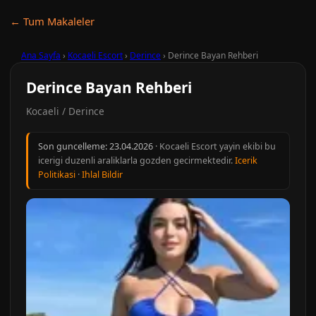
← Tum Makaleler
Ana Sayfa
›
Kocaeli Escort
›
Derince
›
Derince Bayan Rehberi
Derince Bayan Rehberi
Kocaeli / Derince
Son guncelleme:
23.04.2026
· Kocaeli Escort yayin ekibi bu
icerigi duzenli araliklarla gozden gecirmektedir.
Icerik
Politikasi
·
Ihlal Bildir