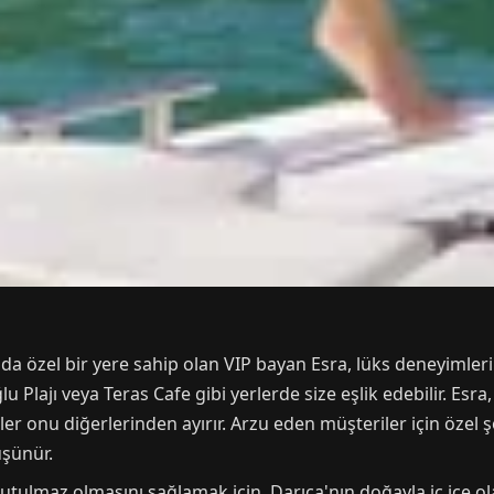
a özel bir yere sahip olan VIP bayan Esra, lüks deneyimleri il
lajı veya Teras Cafe gibi yerlerde size eşlik edebilir. Esra, 
er onu diğerlerinden ayırır. Arzu eden müşteriler için özel 
şünür.
 unutulmaz olmasını sağlamak için, Darıca'nın doğayla iç içe