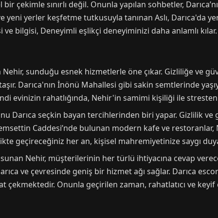
 bir çekimle sınırlı değil. Onunla yapılan sohbetler, Darıca’n
ve yeni yerler keşfetme tutkusuyla tanınan Aslı, Darıca'da ye
e bilgisi, Deneyimli eşlikçi deneyiminizi daha anlamlı kılar.
a Nehir, sunduğu esnek hizmetlerle öne çıkar. Gizliliğe ve gü
a taşır. Darıca'nın İnönü Mahallesi gibi sakin semtlerinde yaş
di evinizin rahatlığında, Nehir'in samimi kişiliği ile stresten 
u Darıca seçkin bayan tercihlerinden biri yapar. Gizlilik ve g
msettin Caddesi’nde bulunan modern kafe ve restoranlar, Neh
ikte geçireceğiniz her an, kişisel mahremiyetinize saygı duy
sunan Nehir, müşterilerinin her türlü ihtiyacına cevap verec
arıca ve çevresinde geniş bir hizmet ağı sağlar. Darıca escort
at çekmektedir. Onunla geçirilen zaman, rahatlatıcı ve keyif 