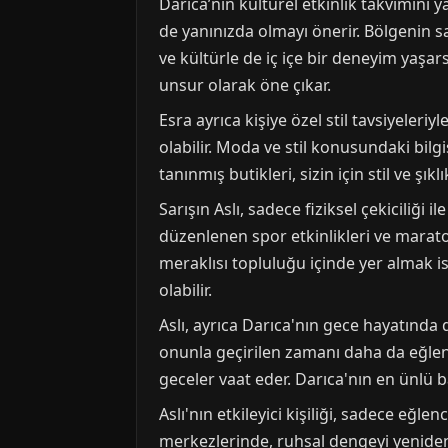
Darıca’nın kültürel etkinlik takvimini
de yanınızda olmayı önerir. Bölgenin 
ve kültürle de iç içe bir deneyim yaşars
unsur olarak öne çıkar.
Esra ayrıca kişiye özel stil tavsiyeleri
olabilir. Moda ve stil konusundaki bilgis
tanınmış butikleri, sizin için stil ve şı
Sarışın Aslı, sadece fiziksel çekiciliği 
düzenlenen spor etkinlikleri ve maratonl
meraklısı topluluğu içinde yer almak is
olabilir.
Aslı, ayrıca Darıca'nın gece hayatında 
onunla geçirilen zamanı daha da eğlence
geceler vaat eder. Darıca'nın en ünlü ba
Aslı'nın etkileyici kişiliği, sadece eğl
merkezlerinde, ruhsal dengeyi yeniden