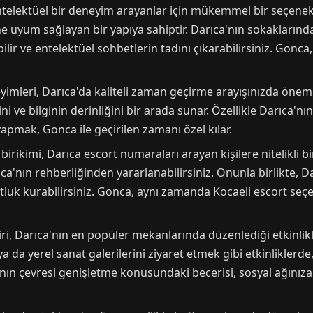
ntelektüel bir deneyim arayanlar için mükemmel bir seçenekt
 uyum sağlayan bir yapıya sahiptir. Darıca'nın sokaklarından
r ve entelektüel sohbetlerin tadını çıkarabilirsiniz. Gonca, k
imleri, Darıca'da kaliteli zaman geçirme arayışınızda önemli
ni ve bilginin derinliğini bir arada sunar. Özellikle Darıca'nı
apmak, Gonca ile geçirilen zamanı özel kılar.
birikimi, Darıca escort numaraları arayan kişilere nitelikli b
nın rehberliğinden yararlanabilirsiniz. Onunla birlikte, Darıc
stluk kurabilirsiniz. Gonca, aynı zamanda Kocaeli escort seçe
biri, Darıca'nın en popüler mekanlarında düzenlediği etkinli
da yerel sanat galerilerini ziyaret etmek gibi etkinliklerde, 
'nın çevresi genişletme konusundaki becerisi, sosyal ağınıza