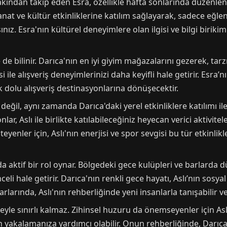
 yakından takip eden Esra, özellikle hafta sonlarında düzenle
sanat ve kültür etkinliklerine katılım sağlayarak, sadece e
ınız. Esra'nın kültürel deneyimlere olan ilgisi ve bilgi birikim
yle de bilinir. Darıca'nın en iyi giyim mağazalarını gezerek, t
i ile alışveriş deneyimlerinizi daha keyifli hale getirir. Esra’
klık dolu alışveriş destinasyonlarına dönüşecektir.
ile değil, aynı zamanda Darıca'daki yerel etkinliklere katılımı i
ar, Aslı ile birlikte katılabileceğiniz heyecan verici aktivitel
teyenler için, Aslı'nın enerjisi ve spor sevgisi bu tür etkinl
da aktif bir rol oynar. Bölgedeki gece kulüpleri ve barlarda 
li hale getirir. Darıca'nın renkli gece hayatı, Aslı’nın sosya
rlarında, Aslı'nın rehberliğinde yeni insanlarla tanışabilir v
enceyle sınırlı kalmaz. Zihinsel huzuru da önemseyenler için A
 yakalamanıza yardımcı olabilir. Onun rehberliğinde, Darıc