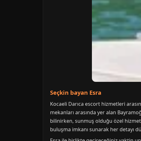
Seçkin bayan Esra
Kocaeli Darıca escort hizmetleri arasınd
mekanları arasında yer alan Bayramoğlu P
bilinirken, sunmuş olduğu özel hizmetl
buluşma imkanı sunarak her detayı dü
Esra ile birlikte geçireceğiniz vaktin