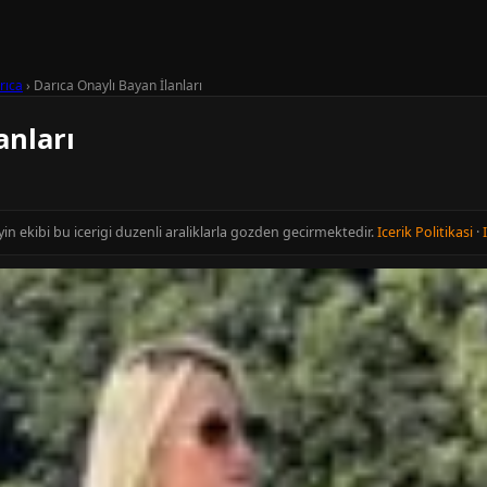
rıca
›
Darıca Onaylı Bayan İlanları
anları
yin ekibi bu icerigi duzenli araliklarla gozden gecirmektedir.
Icerik Politikasi
·