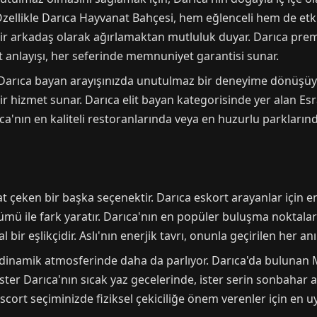
zellikle Darıca Hayvanat Bahçesi, hem eğlenceli hem de etki
iz bir arkadaş olarak ağırlamaktan mutluluk duyar. Darıca pr
et anlayışı, her seferinde memnuniyet garantisi sunar.
Darıca bayan arayışınızda unutulmaz bir deneyime dönüşüyor.
ir hizmet sunar. Darıca elit bayan kategorisinde yer alan Esra
ıca'nın en kaliteli restoranlarında veya en huzurlu parklarınd
kat çeken bir başka seçenektir. Darıca eskort arayanlar için en
rünümü ile fark yaratır. Darıca'nın en popüler buluşma noktal
bir eşlikçidir. Aslı'nın enerjik tavrı, onunla geçirilen her anı
nın dinamik atmosferinde daha da parlıyor. Darıca'da bulunan
z. İster Darıca'nın sıcak yaz gecelerinde, ister serin sonbaha
 escort seçiminizde fiziksel çekiciliğe önem verenler için en 