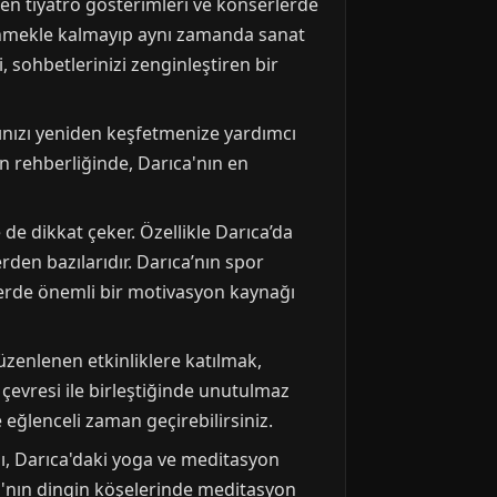
nen tiyatro gösterimleri ve konserlerde
ğlenmekle kalmayıp aynı zamanda sanat
i, sohbetlerinizi zenginleştiren bir
arzınızı yeniden keşfetmenize yardımcı
nın rehberliğinde, Darıca'nın en
le de dikkat çeker. Özellikle Darıca’da
erden bazılarıdır. Darıca’nın spor
iklerde önemli bir motivasyon kaynağı
düzenlenen etkinliklere katılmak,
l çevresi ile birleştiğinde unutulmaz
e eğlenceli zaman geçirebilirsiniz.
slı, Darıca'daki yoga ve meditasyon
a'nın dingin köşelerinde meditasyon