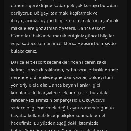
etmeniz gerektiğine kadar pek çok konuyu buradan
derliyoruz. Bölgeyi tanımak, keşfetmek ve
ihtiyaçlarınıza uygun bilgilere ulaşmak için aşağıdaki
makalelere göz atmanız yeterli. Darıca eskort
hizmetleri hakkında merak ettiğiniz güncel bilgiler
veya sadece semtin incelikleri… Hepsini bu arşivde
bulacaksınız.
Darıca elit escort seçeneklerinden ilçenin saklı
kalmış kahve duraklarına, hafta sonu etkinliklerinde
nerelere gidilebileceğine dair yazılar, bölgeyi tüm
yönleriyle ele alır. Darıca bayan ilanları gibi
konularla ilgili arşivlenecek her içerik, buradaki
rehber yazılarımızın bir parçasıdır. Okuyucuyu
sadece bilgilendirmek değil, aynı zamanda günlük
hayatta kullanabileceği bilgiler sunmak temel
hedefimiz. Bu yüzden aşağıdaki listemizde
bulacağınız her makale, Darıca’nın sakinleri ve