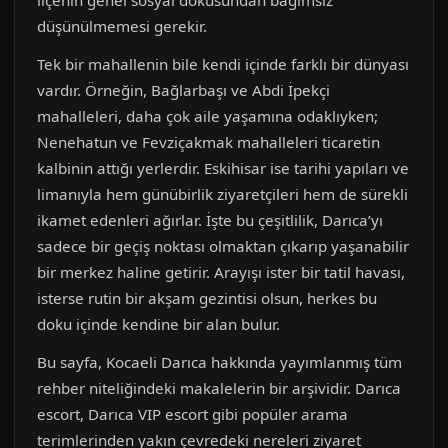
ilçenin genel sosyal dokusundan bağımsız
düşünülmemesi gerekir.
Tek bir mahallenin bile kendi içinde farklı bir dünyası
vardır. Örneğin, Bağlarbaşı ve Abdi İpekçi
mahalleleri, daha çok aile yaşamına odaklıyken;
Nenehatun ve Fevziçakmak mahalleleri ticaretin
kalbinin attığı yerlerdir. Eskihisar ise tarihi yapıları ve
limanıyla hem günübirlik ziyaretçileri hem de sürekli
ikamet edenleri ağırlar. İşte bu çeşitlilik, Darıca’yı
sadece bir geçiş noktası olmaktan çıkarıp yaşanabilir
bir merkez haline getirir. Arayışı ister bir tatil havası,
isterse rutin bir akşam gezintisi olsun, herkes bu
doku içinde kendine bir alan bulur.
Bu sayfa, Kocaeli Darıca hakkında yayımlanmış tüm
rehber niteliğindeki makalelerin bir arşividir. Darıca
escort, Darıca VIP escort gibi popüler arama
terimlerinden yakın çevredeki nereleri ziyaret