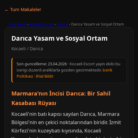
← Tum Makaleler
Ana Sayfa
›
Kocaeli Escort
›
Darıca
›
Darıca Yasam ve Sosyal Ortam
Darıca Yasam ve Sosyal Ortam
Kocaeli / Darıca
Son guncelleme:
23.04.2026
· Kocaeli Escort yayin ekibi bu
icerigi duzenli araliklarla gozden gecirmektedir.
Icerik
Politikasi
·
Ihlal Bildir
Marmara'nın İncisi Darıca: Bir Sahil
Kasabası Rüyası
Kocaeli'nin batı kapısı sayılan Darıca, Marmara
Bölgesi'nin en çekici noktalarından biridir. İzmit
Körfezi'nin kuzeybatı kıyısında, Kocaeli