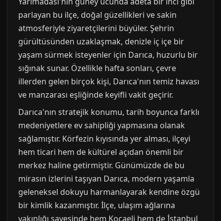
Yarımadası'nın güney ucunda adeta bir inci gibi
parlayan bu ilçe, doğal güzellikleri ve sakin
atmosferiyle ziyaretçilerini büyüler. Şehrin
gürültüsünden uzaklaşmak, denizle iç içe bir
yaşam sürmek isteyenler için Darıca, huzurlu bir
sığınak sunar. Özellikle hafta sonları, çevre
illerden gelen birçok kişi, Darıca'nın temiz havası
ve manzarası eşliğinde keyifli vakit geçirir.
Darıca'nın stratejik konumu, tarih boyunca farklı
medeniyetlere ev sahipliği yapmasına olanak
sağlamıştır. Körfezin kıyısında yer alması, ilçeyi
hem ticari hem de kültürel açıdan önemli bir
merkez haline getirmiştir. Günümüzde de bu
mirasın izlerini taşıyan Darıca, modern yaşamla
geleneksel dokuyu harmanlayarak kendine özgü
bir kimlik kazanmıştır. İlçe, ulaşım ağlarına
yakınlığı sayesinde hem Kocaeli hem de İstanbul