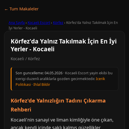
← Tum Makaleler
Ana Sayfa
›
Kocaeli Escort
›
Körfez
›
Körfez'da Yalnız Takılmak İçin En
İyi Yerler - Kocaeli
Körfez'da Yalnız Takılmak İçin En İyi
Yerler - Kocaeli
Kocaeli / Körfez
Son guncelleme:
04.05.2026
· Kocaeli Escort yayin ekibi bu
icerigi duzenli araliklarla gozden gecirmektedir.
Icerik
Politikasi
·
Ihlal Bildir
Körfez'de Yalnızlığın Tadını Çıkarma
Rehberi
Kocaeli'nin sanayi ve liman kimliğiyle öne çıkan,
ancak kendi içinde saklı kalmış güzellikler