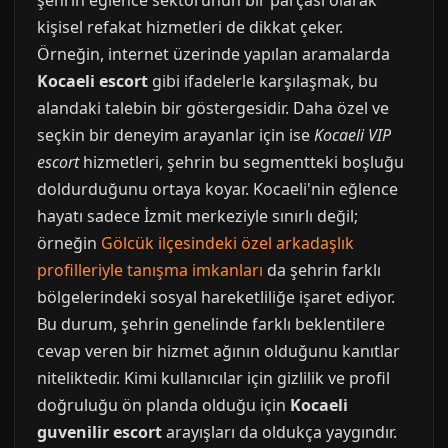
şehrin eğlence sektörünün bir parçası olarak
kişisel refakat hizmetleri de dikkat çeker.
Örneğin, internet üzerinde yapılan aramalarda
Kocaeli escort
gibi ifadelerle karşılaşmak, bu
alandaki talebin bir göstergesidir. Daha özel ve
seçkin bir deneyim arayanlar için ise
Kocaeli VIP
escort
hizmetleri, şehrin bu segmentteki boşluğu
doldurduğunu ortaya koyar. Kocaeli'nin eğlence
hayatı sadece İzmit merkeziyle sınırlı değil;
örneğin
Gölcük ilçesindeki özel arkadaşlık
profilleriyle tanışma imkanları
da şehrin farklı
bölgelerindeki sosyal hareketliliğe işaret ediyor.
Bu durum, şehrin genelinde farklı beklentilere
cevap veren bir hizmet ağının olduğunu kanıtlar
niteliktedir. Kimi kullanıcılar için gizlilik ve profil
doğruluğu ön planda olduğu için
Kocaeli
guvenilir escort
arayışları da oldukça yaygındır.