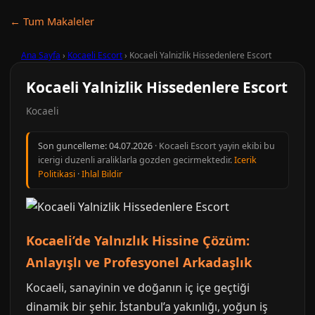
← Tum Makaleler
Ana Sayfa
›
Kocaeli Escort
›
Kocaeli Yalnizlik Hissedenlere Escort
Kocaeli Yalnizlik Hissedenlere Escort
Kocaeli
Son guncelleme:
04.07.2026
· Kocaeli Escort yayin ekibi bu
icerigi duzenli araliklarla gozden gecirmektedir.
Icerik
Politikasi
·
Ihlal Bildir
Kocaeli’de Yalnızlık Hissine Çözüm:
Anlayışlı ve Profesyonel Arkadaşlık
Kocaeli, sanayinin ve doğanın iç içe geçtiği
dinamik bir şehir. İstanbul’a yakınlığı, yoğun iş