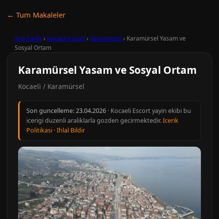
← Tum Makaleler
Ana Sayfa
›
Kocaeli Escort
›
Karamürsel
›
Karamürsel Yasam ve
Sosyal Ortam
Karamürsel Yasam ve Sosyal Ortam
Kocaeli / Karamürsel
Son guncelleme:
23.04.2026
· Kocaeli Escort yayin ekibi bu
icerigi duzenli araliklarla gozden gecirmektedir.
Icerik
Politikasi
·
Ihlal Bildir