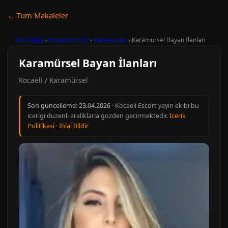
← Tum Makaleler
Ana Sayfa
›
Kocaeli Escort
›
Karamürsel
›
Karamürsel Bayan İlanları
Karamürsel Bayan İlanları
Kocaeli / Karamürsel
Son guncelleme:
23.04.2026
· Kocaeli Escort yayin ekibi bu
icerigi duzenli araliklarla gozden gecirmektedir.
Icerik
Politikasi
·
Ihlal Bildir