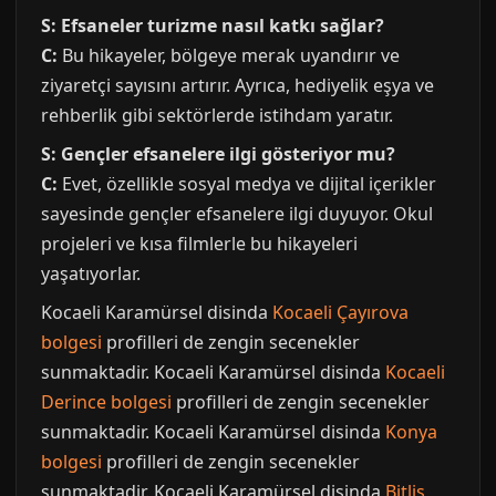
S: Efsaneler turizme nasıl katkı sağlar?
C:
Bu hikayeler, bölgeye merak uyandırır ve
ziyaretçi sayısını artırır. Ayrıca, hediyelik eşya ve
rehberlik gibi sektörlerde istihdam yaratır.
S: Gençler efsanelere ilgi gösteriyor mu?
C:
Evet, özellikle sosyal medya ve dijital içerikler
sayesinde gençler efsanelere ilgi duyuyor. Okul
projeleri ve kısa filmlerle bu hikayeleri
yaşatıyorlar.
Kocaeli Karamürsel disinda
Kocaeli Çayırova
bolgesi
profilleri de zengin secenekler
sunmaktadir. Kocaeli Karamürsel disinda
Kocaeli
Derince bolgesi
profilleri de zengin secenekler
sunmaktadir. Kocaeli Karamürsel disinda
Konya
bolgesi
profilleri de zengin secenekler
sunmaktadir. Kocaeli Karamürsel disinda
Bitlis