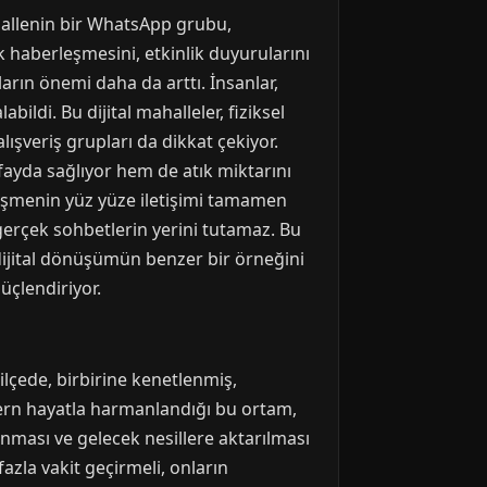
hallenin bir WhatsApp grubu,
k haberleşmesini, etkinlik duyurularını
rın önemi daha da arttı. İnsanlar,
ildi. Bu dijital mahalleler, fiziksel
ışveriş grupları da dikkat çekiyor.
 fayda sağlıyor hem de atık miktarını
lleşmenin yüz yüze iletişimi tamamen
gerçek sohbetlerin yerini tutamaz. Bu
u dijital dönüşümün benzer bir örneğini
üçlendiriyor.
ilçede, birbirine kenetlenmiş,
ern hayatla harmanlandığı bu ortam,
nması ve gelecek nesillere aktarılması
la vakit geçirmeli, onların