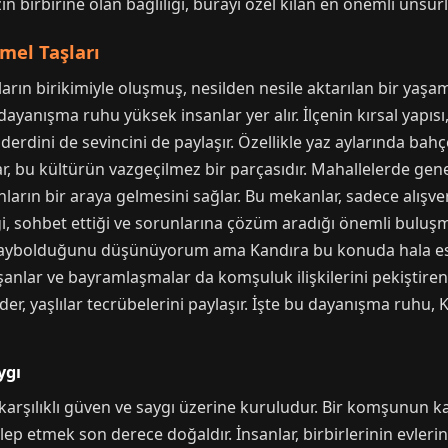
in birbirine olan bağlılığı, burayı özel kılan en önemli unsur
mel Taşları
ların birikimiyle oluşmuş, nesilden nesile aktarılan bir yaşa
ayanışma ruhu yüksek insanlar yer alır. İlçenin kırsal yapısı
, derdini de sevincini de paylaşır. Özellikle yaz aylarında bah
r, bu kültürün vazgeçilmez bir parçasıdır. Mahallelerde gen
nların bir araya gelmesini sağlar. Bu mekanlar, sadece alışv
i, sohbet ettiği ve sorunlarına çözüm aradığı önemli buluşm
aybolduğunu düşünüyorum ama Kandıra bu konuda hala eski
nlar ve bayramlaşmalar da komşuluk ilişkilerini pekiştiren ö
der, yaşlılar tecrübelerini paylaşır. İşte bu dayanışma ruhu
ygı
 karşılıklı güven ve saygı üzerine kuruludur. Bir komşunun k
p etmek son derece doğaldır. İnsanlar, birbirlerinin evlerine