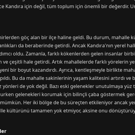
dece Kandıra için değil, tüm toplum için önemli bir değerdir
irlerden göç alan bir ilçe haline geldi. Bu durum, mahalle kü
şkanlıkları da beraberinde getirdi. Ancak Kandıra'nın yerel hal
ımcı oldu. Zamanla, farklı kökenlerden gelen insanlar birbiri
e çeşitli hale getirdi. Artık mahallelerde farklı yörelerin ye
yeni bir boyut kazandırdı. Ayrıca, kentleşmeyle birlikte mahal
apıldı. Bu da mahalle sakinlerinin yaşam kalitesini artırdı ve 
 yönleri de yok değil. Bazı eski gelenekler unutulmaya yüz 
rurken gelenekleri korumak için bilinçli çaba göstermek ger
mkün. Her iki bölge de bu süreçten etkileniyor ancak yerel
lle kültürünü tamamen yok etmiyor, aksine onu dönüştürüy
ler