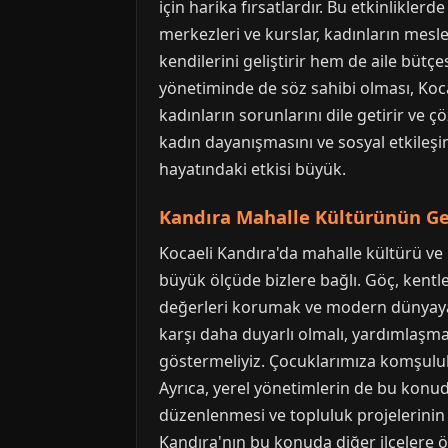
için harika fırsatlardır. Bu etkinlikler
merkezleri ve kurslar, kadınların mesl
kendilerini geliştirir hem de aile bütç
yönetiminde de söz sahibi olması, Koca
kadınların sorunlarını dile getirir ve 
kadın dayanışmasını ve sosyal etkileşi
hayatındaki etkisi büyük.
Kandıra Mahalle Kültürünün Ge
Kocaeli Kandıra'da mahalle kültürü ve
büyük ölçüde bizlere bağlı. Göç, kentle
değerleri korumak ve modern dünyaya 
karşı daha duyarlı olmalı, yardımlaşma
göstermeliyiz. Çocuklarımıza komşuluk i
Ayrıca, yerel yönetimlerin de bu konuda
düzenlenmesi ve topluluk projelerinin 
Kandıra'nın bu konuda diğer ilçelere 