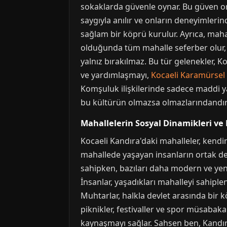
sokaklarda güvenle oynar. Bu güven ort
saygıyla anılır ve onların deneyimlerin
sağlam bir köprü kurulur. Ayrıca, mahal
olduğunda tüm mahalle seferber olur, y
yalnız bırakılmaz. Bu tür gelenekler,
ve yardımlaşmayı,
Kocaeli Karamürsel 
Komşuluk ilişkilerinde sadece maddi 
bu kültürün olmazsa olmazlarındandır
Mahallelerin Sosyal Dinamikleri ve 
Kocaeli Kandıra'daki mahalleler, kendin
mahallede yaşayan insanların ortak değ
sahipken, bazıları daha modern ve yeni
İnsanlar, yaşadıkları mahalleyi sahiple
Muhtarlar, halkla devlet arasında bir 
piknikler, festivaller ve spor müsabakala
kaynaşmayı sağlar. Sahsen ben, Kandıra