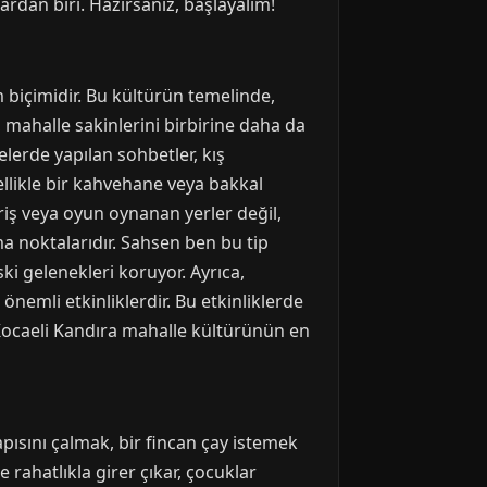
lardan biri. Hazırsanız, başlayalım!
m biçimidir. Bu kültürün temelinde,
, mahalle sakinlerini birbirine daha da
çelerde yapılan sohbetler, kış
ellikle bir kahvehane veya bakkal
eriş veya oyun oynanan yerler değil,
a noktalarıdır. Sahsen ben bu tip
 gelenekleri koruyor. Ayrıca,
nemli etkinliklerdir. Bu etkinliklerde
, Kocaeli Kandıra mahalle kültürünün en
apısını çalmak, bir fincan çay istemek
 rahatlıkla girer çıkar, çocuklar