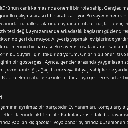
ültürünün canlı kalmasında önemli bir role sahip. Gençler, 
 gönüllü çalışmalara aktif olarak katılıyor. Bu sayede hem s
az aylarında mahalle aralarında oynanan futbol maçları, genç
ktivitesi değil, aynı zamanda arkadaşlık bağlarını güçlendire
kten de geri durmuyor. Alışveriş yapmak, ev işlerinde yardı
 rutinlerinin bir parçası. Bu sayede kuşaklar arası sağlam 
erin bu duyarlılığını takdir ediyorum. Onların bu enerjisi ve 
nin bir göstergesi. Ayrıca, gençler arasında yaygınlaşan so
in, çevre temizliği, ağaç dikme veya ihtiyaç sahiplerine yar
 Bu projeler, mahalle sakinlerini bir araya getirerek ortak 
ri
aşamının ayrılmaz bir parçasıdır. Ev hanımları, komşularıyla 
lle etkinliklerinde aktif rol alır. Kadınlar arasındaki bu day
larında yapılan kış geceleri veya bahar aylarında düzenlenen p