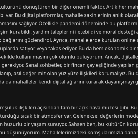
 kültürünü dönüştüren bir diğer önemli faktör. Artık her ma
var. Bu dijital platformlar, mahalle sakinlerinin anlık olara
masını sağlıyor. Özellikle pandemi döneminde bu platformla
m kurabildi, yardım taleplerini iletebildi ve moral desteği alab
ağlarını güçlendirdi. Ayrıca, mahallelerde kurulan online al
 gruplarda satıyor veya takas ediyor. Bu da hem ekonomik bir
 şekilde kullanılmasını çok olumlu buluyorum. Ancak, dijita
rekiyor. Sanal sohbetler, bir fincan çay eşliğinde yapılan 
llanıp, asıl değerimiz olan yüz yüze ilişkileri korumalıyız. B
 da mahalleler kendi dijital ağlarını kurarak dayanışmayı g
şuluk ilişkileri açısından tam bir açık hava müzesi gibi. Bu 
şturduğu sıcak bir atmosfer var. Geleneksel değerlerin mod
çin huzurlu bir yaşam sunuyor. Sahsen ben, bu kültürün koru
nü düşünüyorum. Mahallelerimizdeki komşularımızla daha faz