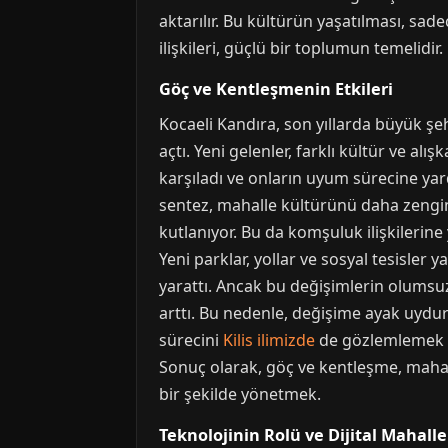
aktarılır. Bu kültürün yaşatılması, sa
ilişkileri, güçlü bir toplumun temelidir.
Göç ve Kentleşmenin Etkileri
Kocaeli Kandıra, son yıllarda büyük şeh
açtı. Yeni gelenler, farklı kültür ve alı
karşıladı ve onların uyum sürecine yard
sentez, mahalle kültürünü daha zengin v
kutlanıyor. Bu da komşuluk ilişkilerine 
Yeni parklar, yollar ve sosyal tesisler y
yarattı. Ancak bu değişimlerin olumsuz
arttı. Bu nedenle, değişime ayak uydu
sürecini
Kilis ilimizde
de gözlemlemek mü
Sonuç olarak, göç ve kentleşme, maha
bir şekilde yönetmek.
Teknolojinin Rolü ve Dijital Mahalle