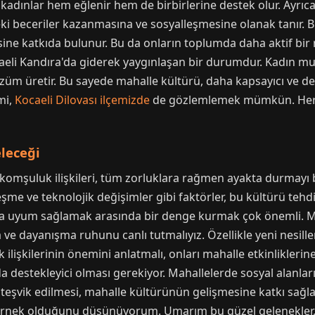
de kadınlar hem eğlenir hem de birbirlerine destek olur. Ayrıc
eki beceriler kazanmasına ve sosyalleşmesine olanak tanır. 
esine katkıda bulunur. Bu da onların toplumda daha aktif bir 
eli Kandıra'da giderek yaygınlaşan bir durumdur. Kadın muh
çözüm üretir. Bu sayede mahalle kültürü, daha kapsayıcı ve de
mi,
Kocaeli Dilovası ilçemizde
de gözlemlemek mümkün. Her ik
leceği
 komşuluk ilişkileri, tüm zorluklara rağmen ayakta durmayı 
şme ve teknolojik değişimler gibi faktörler, bu kültürü tehdi
uyum sağlamak arasında bir denge kurmak çok önemli. Maha
 ve dayanışma ruhunu canlı tutmalıyız. Özellikle yeni nesill
lişkilerinin önemini anlatmalı, onları mahalle etkinliklerine
 destekleyici olması gerekiyor. Mahallelerde sosyal alanların 
teşvik edilmesi, mahalle kültürünün gelişmesine katkı sağla
örnek olduğunu düşünüyorum. Umarım bu güzel gelenekler, ge