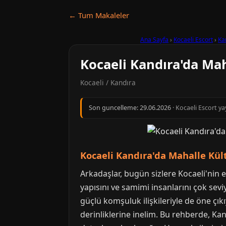
← Tum Makaleler
Ana Sayfa
›
Kocaeli Escort
›
Ka
Kocaeli Kandıra'da Mah
Kocaeli / Kandıra
Son guncelleme:
29.06.2026
· Kocaeli Escort ya
Kocaeli Kandıra'da Mahalle Kült
Arkadaşlar, bugün sizlere Kocaeli'nin 
yapısını ve samimi insanlarını çok sev
güçlü komşuluk ilişkileriyle de öne çıkı
derinliklerine inelim. Bu rehberde, K