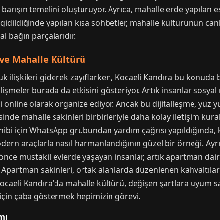
 barışın temelini oluşturuyor. Ayrıca, mahallelerde yapılan es
gidildiğinde yapılan kısa sohbetler, mahalle kültürünün canl
al bağın parçalarıdır.
e Mahalle Kültürü
işkileri giderek zayıflarken, Kocaeli Kandıra bu konuda bir
işmeler burada da etkisini gösteriyor. Artık insanlar sosya
ri online olarak organize ediyor. Ancak bu dijitalleşme, yüz
inde mahalle sakinleri birbirleriyle daha kolay iletişim kura
sahibi için WhatsApp grubundan yardım çağrısı yapıldığında, k
rn araçlarla nasıl harmanlandığının güzel bir örneği. Ayrıc
ha önce müstakil evlerde yaşayan insanlar, artık apartman da
artman sakinleri, ortak alanlarda düzenlenen kahvaltılar vey
, Kocaeli Kandıra'da mahalle kültürü, değişen şartlara uyum s
 için çaba göstermek hepimizin görevi.
mı