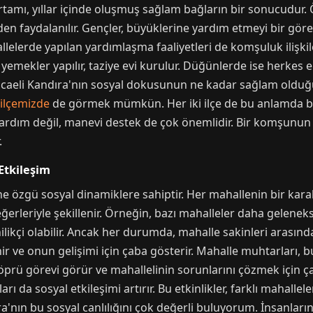
amı, yıllar içinde oluşmuş sağlam bağların bir sonucudur. Ö
den faydalanılır. Gençler, büyüklerine yardım etmeyi bir görev
lelerde yapılan yardımlaşma faaliyetleri de komşuluk ilişkil
emekler yapılır, taziye evi kurulur. Düğünlerde ise herkes e
 Kocaeli Kandıra'nın sosyal dokusunun ne kadar sağlam olduğ
ilçemizde
de görmek mümkün. Her iki ilçe de bu anlamda birb
yardım değil, manevi destek de çok önemlidir. Bir komşunun
.
Etkileşim
e özgü sosyal dinamiklere sahiptir. Her mahallenin bir karak
erleriyle şekillenir. Örneğin, bazı mahalleler daha gelenek
likçi olabilir. Ancak her durumda, mahalle sakinleri arasında
nir ve onun gelişimi için çaba gösterir. Mahalle muhtarları, b
köprü görevi görür ve mahallelinin sorunlarını çözmek için ça
rı da sosyal etkileşimi artırır. Bu etkinlikler, farklı mahalle
'nın bu sosyal canlılığını çok değerli buluyorum. İnsanları