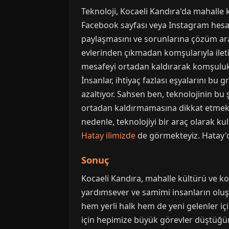
Teknoloji, Kocaeli Kandıra'da mahalle
Facebook sayfası veya Instagram hesabı 
paylaşmasını ve sorunlarına çözüm ara
evlerinden çıkmadan komşularıyla iletişi
mesafeyi ortadan kaldırarak komşuluk b
İnsanlar, ihtiyaç fazlası eşyalarını bu
azaltıyor. Sahsen ben, teknolojinin bu
ortadan kaldırmamasına dikkat etmek ge
nedenle, teknolojiyi bir araç olarak ku
Hatay ilimizde
de görmekteyiz. Hatay'da
Sonuç
Kocaeli Kandıra, mahalle kültürü ve kom
yardımsever ve samimi insanların olu
hem yerli halk hem de yeni gelenler i
için hepimize büyük görevler düştüğü