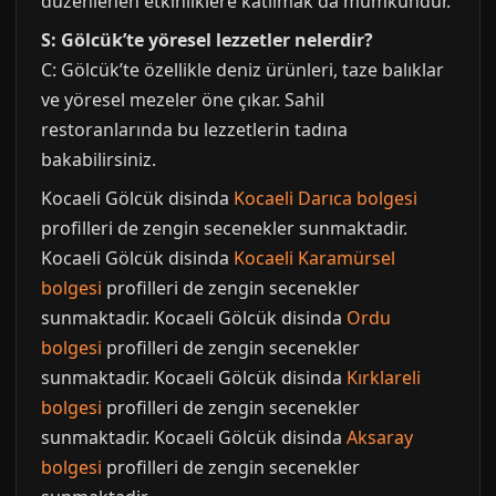
düzenlenen etkinliklere katılmak da mümkündür.
S: Gölcük’te yöresel lezzetler nelerdir?
C: Gölcük’te özellikle deniz ürünleri, taze balıklar
ve yöresel mezeler öne çıkar. Sahil
restoranlarında bu lezzetlerin tadına
bakabilirsiniz.
Kocaeli Gölcük disinda
Kocaeli Darıca bolgesi
profilleri de zengin secenekler sunmaktadir.
Kocaeli Gölcük disinda
Kocaeli Karamürsel
bolgesi
profilleri de zengin secenekler
sunmaktadir. Kocaeli Gölcük disinda
Ordu
bolgesi
profilleri de zengin secenekler
sunmaktadir. Kocaeli Gölcük disinda
Kırklareli
bolgesi
profilleri de zengin secenekler
sunmaktadir. Kocaeli Gölcük disinda
Aksaray
bolgesi
profilleri de zengin secenekler