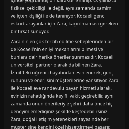
içinde yoğrulmuş bir karaktere sahip. O, yalnızca
fiziksel çekiciliği ile değil, aynı zamanda samimi
ve içten kişiliği ile de tanınıyor. Kocaeli genc
eskort arayanlar için Zara, kaçırılmaması gereken
bir fırsat sunuyor.
Zara'nın en çok tercih edilme sebeplerinden biri
de Kocaeli'nin en iyi mekanlarını bilmesi ve
bunlara dair harika öneriler sunmasıdır. Kocaeli
universiteli partner olarak da bilinen Zara,
İzmit'teki öğrenci hayatından esinlenerek, genç
ruhunu ve enerjisini müşterilerine yansıtıyor. Zara
ile Kocaeli eve randevulu bayan hizmeti alarak,
evinizin rahatlığında keyifli vakit geçirebilir, aynı
zamanda onun önerileriyle şehri daha önce hiç
deneyimlemediğiniz şekilde keşfedebilirsiniz.
Zara, doğal iletişim yetenekleri sayesinde her
müşterisine kendini özel hissettirmeyi başarır.