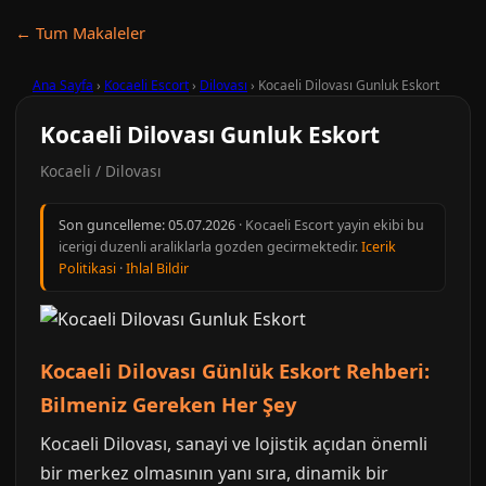
← Tum Makaleler
Ana Sayfa
›
Kocaeli Escort
›
Dilovası
›
Kocaeli Dilovası Gunluk Eskort
Kocaeli Dilovası Gunluk Eskort
Kocaeli / Dilovası
Son guncelleme:
05.07.2026
· Kocaeli Escort yayin ekibi bu
icerigi duzenli araliklarla gozden gecirmektedir.
Icerik
Politikasi
·
Ihlal Bildir
Kocaeli Dilovası Günlük Eskort Rehberi:
Bilmeniz Gereken Her Şey
Kocaeli Dilovası, sanayi ve lojistik açıdan önemli
bir merkez olmasının yanı sıra, dinamik bir