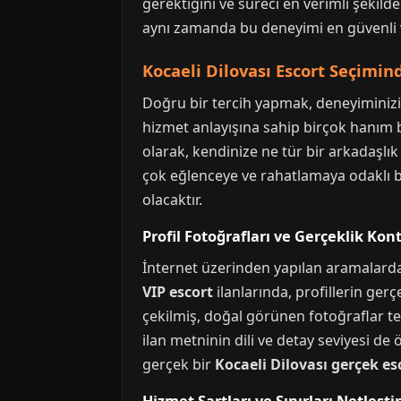
gerektiğini ve süreci en verimli şekild
aynı zamanda bu deneyimi en güvenli ve
Kocaeli Dilovası Escort Seçimi
Doğru bir tercih yapmak, deneyiminizin 
hizmet anlayışına sahip birçok hanım 
olarak, kendinize ne tür bir arkadaşlık
çok eğlenceye ve rahatlamaya odaklı b
olacaktır.
Profil Fotoğrafları ve Gerçeklik Kon
İnternet üzerinden yapılan aramalarda
VIP escort
ilanlarında, profillerin gerç
çekilmiş, doğal görünen fotoğraflar terc
ilan metninin dili ve detay seviyesi de 
gerçek bir
Kocaeli Dilovası gerçek es