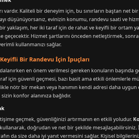
irmek
arı vardır. Kaliteli bir deneyim için, bu sınırların baştan net b
ayı düşünüyorsanız, evinizin konumu, randevu saati ve hizm
r yaklaşım, her iki taraf için de rahat ve keyifli bir ortam yar
ne geçecektir. Hizmet şartlarını önceden netleştirmek, sonrad
verimli kullanmanızı sağlar.
Keyifli Bir Randevu İçin İpuçları
dalanırken en önem verilmesi gereken konuların başında geli
af için güvenli geçmesi, bazı basit ama etkili önlemlerle m
ellikle nötr bir mekan veya hanımın kendi adresi daha uygun o
izin konfor alanınıza bağlıdır.
ak
tişime geçmek, güvenliğinizi artırmanın en etkili yoludur.
Ko
nı kullanarak, doğrudan ve net bir şekilde mesajlaşabilirsiniz
afın da size daha iyi yanıt vermesini sağlar. Kişisel bilgileriniz