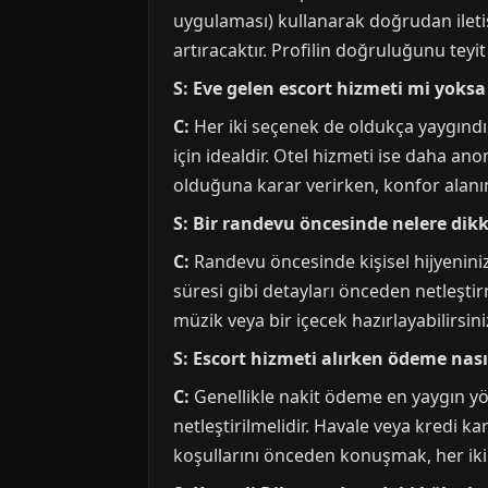
uygulaması) kullanarak doğrudan iletişi
artıracaktır. Profilin doğruluğunu teyit
S: Eve gelen escort hizmeti mi yoks
C:
Her iki seçenek de oldukça yaygındı
için idealdir. Otel hizmeti ise daha an
olduğuna karar verirken, konfor alanı
S: Bir randevu öncesinde nelere dik
C:
Randevu öncesinde kişisel hijyeniniz
süresi gibi detayları önceden netleştir
müzik veya bir içecek hazırlayabilirsini
S: Escort hizmeti alırken ödeme nasıl
C:
Genellikle nakit ödeme en yaygın 
netleştirilmelidir. Havale veya kredi k
koşullarını önceden konuşmak, her iki ta