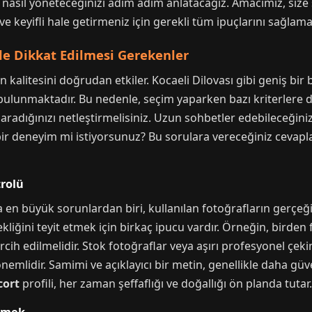
e nasıl yöneteceğinizi adım adım anlatacağız. Amacımız, size
 keyifli hale getirmeniz için gerekli tüm ipuçlarını sağlamak
nde Dikkat Edilmesi Gerekenler
kalitesini doğrudan etkiler. Kocaeli Dilovası gibi geniş bir b
bulunmaktadır. Bu nedenle, seçim yaparken bazı kriterlere d
 aradığınızı netleştirmelisiniz. Uzun sohbetler edebileceğini
ir deneyim mi istiyorsunuz? Bu sorulara vereceğiniz cevapl
trolü
 en büyük sorunlardan biri, kullanılan fotoğrafların gerçeğ
ekliğini teyit etmek için birkaç ipucu vardır. Örneğin, birden
ih edilmelidir. Stok fotoğraflar veya aşırı profesyonel çekimle
önemlidir. Samimi ve açıklayıcı bir metin, genellikle daha güve
cort
profili, her zaman şeffaflığı ve doğallığı ön planda tutar.