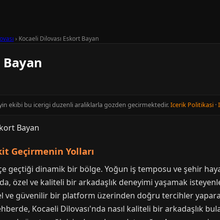
lovası
›
Kocaeli Dilovası Eskort Bayan
t Bayan
yin ekibi bu icerigi duzenli araliklarla gozden gecirmektedir.
Icerik Politikasi
·
kit Geçirmenin Yolları
içe geçtiği dinamik bir bölge. Yoğun iş temposu ve şehir haya
ada, özel ve kaliteli bir arkadaşlık deneyimi yaşamak isteyenl
l ve güvenilir bir platform üzerinden doğru tercihler yaparak
hberde, Kocaeli Dilovası'nda nasıl kaliteli bir arkadaşlık bul