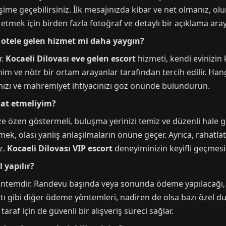
me geçebilirsiniz. İlk mesajınızda kibar ve net olmanız, olum
 etmek için birden fazla fotoğraf ve detaylı bir açıklama aray
a otele gelen hizmet mi daha yaygın?
r.
Kocaeli Dilovası eve gelen escort
hizmeti, kendi evinizin
onim ve nötr bir ortam arayanlar tarafından tercih edilir. Ha
nızı ve mahremiyet ihtiyacınızı göz önünde bulundurun.
kat etmeliyim?
e özen göstermeli, buluşma yerinizi temiz ve düzenli hale g
mek, olası yanlış anlaşılmaların önüne geçer. Ayrıca, rahatlat
z.
Kocaeli Dilovası VIP escort
deneyiminizin keyifli geçmesi
 yapılır?
yöntemdir. Randevu başında veya sonunda ödeme yapılacağı
artı gibi diğer ödeme yöntemleri, nadiren de olsa bazı özel du
raf için de güvenli bir alışveriş süreci sağlar.