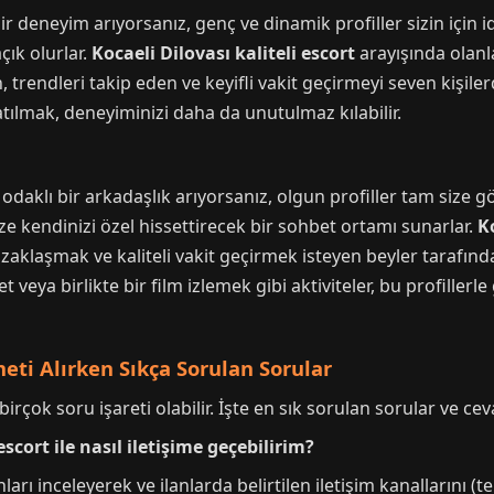
r deneyim arıyorsanız, genç ve dinamik profiller sizin için ide
çık olurlar.
Kocaeli Dilovası kaliteli escort
arayışında olanl
, trendleri takip eden ve keyifli vakit geçirmeyi seven kişiler
atılmak, deneyiminizi daha da unutulmaz kılabilir.
daklı bir arkadaşlık arıyorsanız, olgun profiller tam size g
ze kendinizi özel hissettirecek bir sohbet ortamı sunarlar.
K
 uzaklaşmak ve kaliteli vakit geçirmek isteyen beyler tarafında
 veya birlikte bir film izlemek gibi aktiviteler, bu profiller
meti Alırken Sıkça Sorulan Sorular
rçok soru işareti olabilir. İşte en sık sorulan sorular ve cev
escort ile nasıl iletişime geçebilirim?
ları inceleyerek ve ilanlarda belirtilen iletişim kanallarını