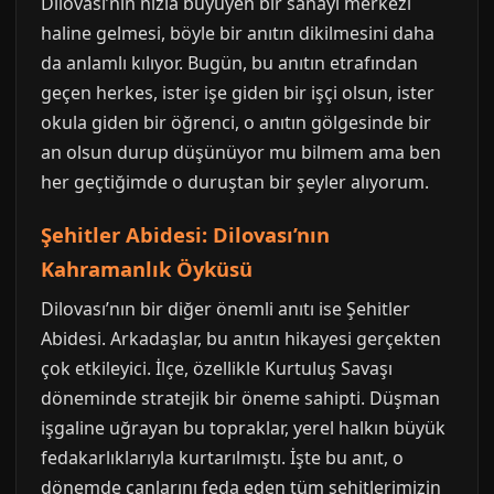
Dilovası’nın hızla büyüyen bir sanayi merkezi
haline gelmesi, böyle bir anıtın dikilmesini daha
da anlamlı kılıyor. Bugün, bu anıtın etrafından
geçen herkes, ister işe giden bir işçi olsun, ister
okula giden bir öğrenci, o anıtın gölgesinde bir
an olsun durup düşünüyor mu bilmem ama ben
her geçtiğimde o duruştan bir şeyler alıyorum.
Şehitler Abidesi: Dilovası’nın
Kahramanlık Öyküsü
Dilovası’nın bir diğer önemli anıtı ise Şehitler
Abidesi. Arkadaşlar, bu anıtın hikayesi gerçekten
çok etkileyici. İlçe, özellikle Kurtuluş Savaşı
döneminde stratejik bir öneme sahipti. Düşman
işgaline uğrayan bu topraklar, yerel halkın büyük
fedakarlıklarıyla kurtarılmıştı. İşte bu anıt, o
dönemde canlarını feda eden tüm şehitlerimizin