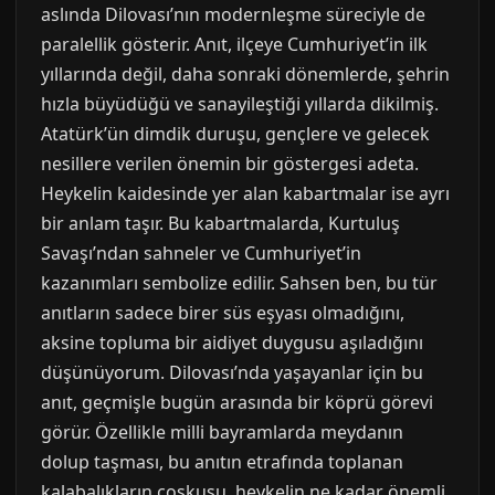
aslında Dilovası’nın modernleşme süreciyle de
paralellik gösterir. Anıt, ilçeye Cumhuriyet’in ilk
yıllarında değil, daha sonraki dönemlerde, şehrin
hızla büyüdüğü ve sanayileştiği yıllarda dikilmiş.
Atatürk’ün dimdik duruşu, gençlere ve gelecek
nesillere verilen önemin bir göstergesi adeta.
Heykelin kaidesinde yer alan kabartmalar ise ayrı
bir anlam taşır. Bu kabartmalarda, Kurtuluş
Savaşı’ndan sahneler ve Cumhuriyet’in
kazanımları sembolize edilir. Sahsen ben, bu tür
anıtların sadece birer süs eşyası olmadığını,
aksine topluma bir aidiyet duygusu aşıladığını
düşünüyorum. Dilovası’nda yaşayanlar için bu
anıt, geçmişle bugün arasında bir köprü görevi
görür. Özellikle milli bayramlarda meydanın
dolup taşması, bu anıtın etrafında toplanan
kalabalıkların coşkusu, heykelin ne kadar önemli