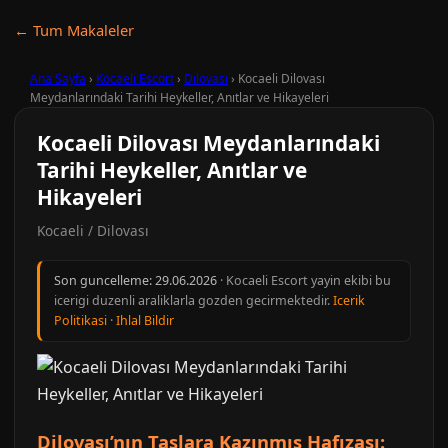
← Tum Makaleler
Ana Sayfa
›
Kocaeli Escort
›
Dilovası
›
Kocaeli Dilovası
Meydanlarındaki Tarihi Heykeller, Anıtlar ve Hikayeleri
Kocaeli Dilovası Meydanlarındaki
Tarihi Heykeller, Anıtlar ve
Hikayeleri
Kocaeli / Dilovası
Son guncelleme:
29.06.2026
· Kocaeli Escort yayin ekibi bu
icerigi duzenli araliklarla gozden gecirmektedir.
Icerik
Politikasi
·
Ihlal Bildir
Dilovası’nın Taşlara Kazınmış Hafızası: