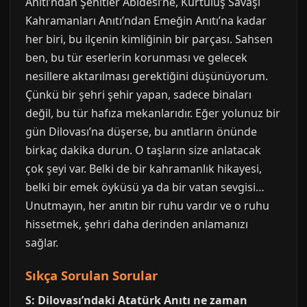
Anıtı’ndan Şehitler Abidesi’ne, Kurtuluş Savaşı
Kahramanları Anıtı’ndan Emeğin Anıtı’na kadar
her biri, bu ilçenin kimliğinin bir parçası. Sahsen
ben, bu tür eserlerin korunması ve gelecek
nesillere aktarılması gerektiğini düşünüyorum.
Çünkü bir şehri şehir yapan, sadece binaları
değil, bu tür hafıza mekanlarıdır. Eğer yolunuz bir
gün Dilovası’na düşerse, bu anıtların önünde
birkaç dakika durun. O taşların size anlatacak
çok şeyi var. Belki de bir kahramanlık hikayesi,
belki bir emek öyküsü ya da bir vatan sevgisi…
Unutmayın, her anıtın bir ruhu vardır ve o ruhu
hissetmek, şehri daha derinden anlamanızı
sağlar.
Sıkça Sorulan Sorular
S: Dilovası’ndaki Atatürk Anıtı ne zaman