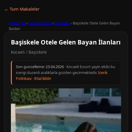
← Tum Makaleler
Ana Sayfa
›
Kocaeli Escort
›
Başiskele
›
Başiskele Otele Gelen Bayan
İlanları
Başiskele Otele Gelen Bayan İlanları
Kocaeli / Başiskele
Son guncelleme:
23.04.2026
· Kocaeli Escort yayin ekibi bu
icerigi duzenli araliklarla gozden gecirmektedir.
Icerik
Politikasi
·
Ihlal Bildir