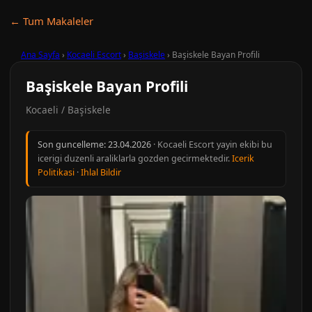
← Tum Makaleler
Ana Sayfa
›
Kocaeli Escort
›
Başiskele
›
Başiskele Bayan Profili
Başiskele Bayan Profili
Kocaeli / Başiskele
Son guncelleme:
23.04.2026
· Kocaeli Escort yayin ekibi bu
icerigi duzenli araliklarla gozden gecirmektedir.
Icerik
Politikasi
·
Ihlal Bildir