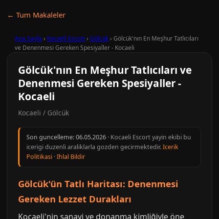
← Tum Makaleler
Ana Sayfa
›
Kocaeli Escort
›
Gölcük
›
Gölcük'nın En Meşhur Tatlıcıları
ve Denenmesi Gereken Spesiyaller - Kocaeli
Gölcük'nın En Meşhur Tatlıcıları ve
Denenmesi Gereken Spesiyaller -
Kocaeli
Kocaeli / Gölcük
Son guncelleme:
06.05.2026
· Kocaeli Escort yayin ekibi bu
icerigi duzenli araliklarla gozden gecirmektedir.
Icerik
Politikasi
·
Ihlal Bildir
Gölcük'ün Tatlı Haritası: Denenmesi
Gereken Lezzet Durakları
Kocaeli'nin sanayi ve donanma kimliğiyle öne