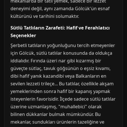
mekanlarda bir tatlı yemek, sadece bir lezzet
deneyimi değil, aynı zamanda Gölcük'ün esnaf
kültürünü ve tarihini solumaktır.
Sütlü Tatlıların Zarafeti: Hafif ve Ferahlatıcı
Seçenekler
Şerbetli tatlıların yoğunluğunu tercih etmeyenler
için Gölcük, sütlü tatlılar konusunda da oldukça
iddialıdır. Fırında üzeri nar gibi kızarmış bir
güveçte sütlaç, tavuk göğsünün o eşsiz kıvamı,
dibi hafif yanık kazandibi veya Balkanların en
sevilen lezzeti trileçe... Bu tatlılar, özellikle akşam
yemeklerinden sonra hafif bir kapanış yapmak
isteyenlerin favorisidir. İlçede sadece sütlü tatlılar
üzerine uzmanlaşmış, "muhallebici" olarak
bilinen dükkanlar bulmak mümkündür. Bu
mekanlar, sundukları ürünlerin tazeliğine ve