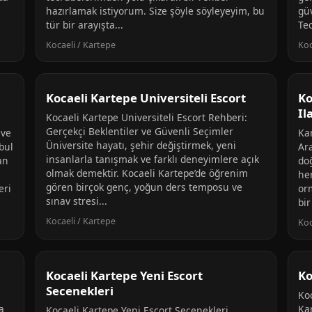
hazırlamak istiyorum. Size şöyle söyleyeyim, bu
gü
tür bir arayışta...
Te
Kocaeli / Kartepe
Koc
Kocaeli Kartepe Universiteli Escort
Ko
Il
Kocaeli Kartepe Universiteli Escort Rehberi:
Gerçekçi Beklentiler ve Güvenli Seçimler
 ve
Kar
Üniversite hayatı, şehir değiştirmek, yeni
bul
Ar
insanlarla tanışmak ve farklı deneyimlere açık
an
do
olmak demektir. Kocaeli Kartepe’de öğrenim
he
gören birçok genç, yoğun ders temposu ve
eri
or
sınav stresi...
bir
Kocaeli / Kartepe
Koc
Kocaeli Kartepe Yeni Escort
Ko
Secenekleri
Ko
a
Ka
Kocaeli Kartepe Yeni Escort Seçenekleri