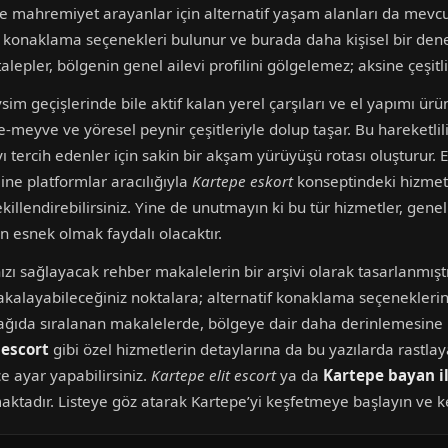
ve mahremiyet arayanlar için alternatif yaşam alanları da mevc
zel konaklama seçenekleri bulunur ve burada daha kişisel bir den
epler, bölgenin genel ailevi profilini gölgelemez; aksine çeşitlili
im geçişlerinde bile aktif kalan yerel çarşıları ve el yapımı ürün
meyve ve yöresel peynir çeşitleriyle dolup taşar. Bu hareketlilik
ercih edenler için sakin bir akşam yürüyüşü rotası oluşturur. Eğe
ine platformlar aracılığıyla
Kartepe eskort
konseptindeki hizmetl
illendirebilirsiniz. Yine de unutmayın ki bu tür hizmetler, gen
en esnek olmak faydalı olacaktır.
zı sağlayacak rehber makalelerin bir arşivi olarak tasarlanmışt
akalayabileceğiniz noktalara; alternatif konaklama seçenekleri
ağıda sıralanan makalelerde, bölgeye dair daha derinlemesine ipuç
 escort
gibi özel hizmetlerin detaylarına da bu yazılarda rastlayab
ce ayar yapabilirsiniz.
Kartepe elit escort
ya da
Kartepe bayan il
maktadır. Listeye göz atarak Kartepe’yi keşfetmeye başlayın ve k