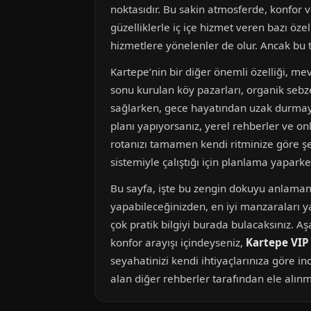
noktasıdır. Bu sakin atmosferde, konfor 
güzelliklerle iç içe hizmet veren bazı ö
hizmetlere yönelenler de olur. Ancak bu tal
Kartepe’nin bir diğer önemli özelliği, mevs
sonu kurulan köy pazarları, organik sebze-
sağlarken, gece hayatından uzak durmayı t
planı yapıyorsanız, yerel rehberler ve onl
rotanızı tamamen kendi ritminize göre şek
sistemiyle çalıştığı için planlama yapark
Bu sayfa, işte bu zengin dokuyu anlamanı
yapabileceğinizden, en iyi manzaraları y
çok pratik bilgiyi burada bulacaksınız. Aş
konfor arayışı içindeyseniz,
Kartepe VIP
seyahatinizi kendi ihtiyaçlarınıza göre in
alan diğer rehberler tarafından ele alın