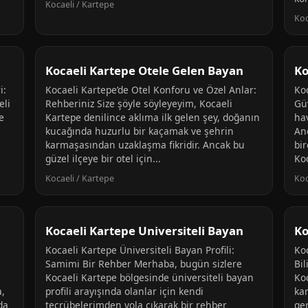
Kocaeli / Kartepe
Koc
Kocaeli Kartepe Otele Gelen Bayan
Ko
i:
Kocaeli Kartepe’de Otel Konforu ve Özel Anlar:
Ko
eli
Rehberiniz Size şöyle söyleyeyim, Kocaeli
Gü
e
Kartepe denilince aklıma ilk gelen şey, doğanın
hav
kucağında huzurlu bir kaçamak ve şehrin
Anc
karmaşasından uzaklaşma fikridir. Ancak bu
bir
güzel ilçeye bir otel için...
Koc
Kocaeli / Kartepe
Koc
Kocaeli Kartepe Universiteli Bayan
Ko
Kocaeli Kartepe Üniversiteli Bayan Profili:
Ko
Samimi Bir Rehber Merhaba, bugün sizlere
Bi
Kocaeli Kartepe bölgesinde üniversiteli bayan
Ko
a,
profili arayışında olanlar için kendi
ka
da
tecrübelerimden yola çıkarak bir rehber
ge