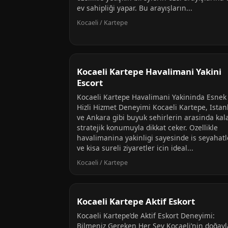
ev sahipliği yapar. Bu arayışların...
Kocaeli / Kartepe
Kocaeli Kartepe Havalimani Yakini
Escort
Kocaeli Kartepe Havalimani Yakininda Esnek
Hizli Hizmet Deneyimi Kocaeli Kartepe, Istan
ve Ankara gibi buyuk sehirlerin arasinda kal
stratejik konumuyla dikkat ceker. Ozellikle
havalimanina yakinligi sayesinde is seyahatl
ve kisa sureli ziyaretler icin ideal...
Kocaeli / Kartepe
Kocaeli Kartepe Aktif Eskort
Kocaeli Kartepe’de Aktif Eskort Deneyimi:
Bilmeniz Gereken Her Şey Kocaeli’nin doğayl