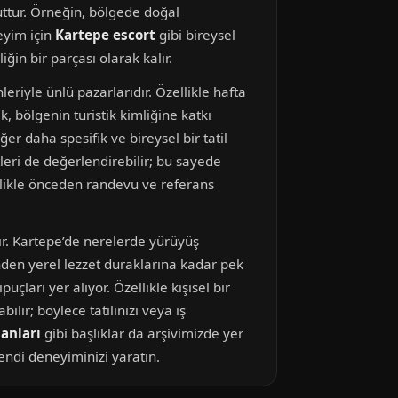
uttur. Örneğin, bölgede doğal
eyim için
Kartepe escort
gibi bireysel
ğin bir parçası olarak kalır.
leriyle ünlü pazarlarıdır. Özellikle hafta
, bölgenin turistik kimliğine katkı
r daha spesifik ve bireysel bir tatil
eri de değerlendirebilir; bu sayede
ellikle önceden randevu ve referans
ır. Kartepe’de nerelerde yürüyüş
nden yerel lezzet duraklarına kadar pek
ları yer alıyor. Özellikle kişisel bir
ilir; böylece tatilinizi veya iş
anları
gibi başlıklar da arşivimizde yer
endi deneyiminizi yaratın.