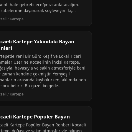
venli hale getirebileceğinizi anlatacağım.
crübelerime dayanarak söyleyeyim ki,...
aeli / Kartepe
caeli Kartepe Yakindaki Bayan
anlari
tepe’de Yeni Bir Gün: Keşif ve Lokal Ticari
amalar Üzerine Kocaeli’nin incisi Kartepe,
ğasıyla, havasıyla ve sakin atmosferiyle beni
r zaman kendine çekmiştir. Yemyeşil
manların arasında kaybolurken, aklımda hep
 soru belirir: Bu güzel bölgede...
aeli / Kartepe
caeli Kartepe Populer Bayan
caeli Kartepe Popüler Bayan Rehberi Kocaeli
rtepe, doğası ve sakin atmosferiyle bilinen