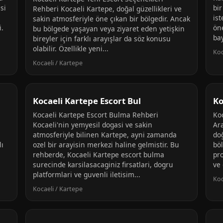
si
bir
Rehberi Kocaeli Kartepe, doğal güzellikleri ve
is
sakin atmosferiyle öne çıkan bir bölgedir. Ancak
i.
ön
bu bölgede yaşayan veya ziyaret eden yetişkin
bay
bireyler için farklı arayışlar da söz konusu
olabilir. Özellikle yeni...
Koc
Kocaeli / Kartepe
Kocaeli Kartepe Escort Bul
Ko
Kocaeli Kartepe Escort Bulma Rehberi
Ko
Kocaeli'nin yemyesil dogasi ve sakin
Ar
atmosferiyle bilinen Kartepe, ayni zamanda
do
ı
ozel bir arayisin merkezi haline gelmistir. Bu
bö
rehberde, Kocaeli Kartepe escort bulma
pro
surecinde karsilasacaginiz firsatlari, dogru
ve 
platformlari ve guvenli iletisim...
Koc
Kocaeli / Kartepe