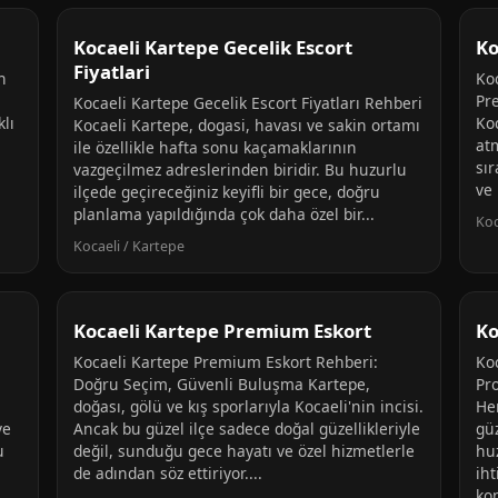
Kocaeli Kartepe Gecelik Escort
Ko
Fiyatlari
n
Ko
Pr
Kocaeli Kartepe Gecelik Escort Fiyatları Rehberi
lı
Koc
Kocaeli Kartepe, dogasi, havası ve sakin ortamı
at
ile özellikle hafta sonu kaçamaklarının
sır
vazgeçilmez adreslerinden biridir. Bu huzurlu
ve 
ilçede geçireceğiniz keyifli bir gece, doğru
planlama yapıldığında çok daha özel bir...
Koc
Kocaeli / Kartepe
Kocaeli Kartepe Premium Eskort
Ko
Kocaeli Kartepe Premium Eskort Rehberi:
Ko
Doğru Seçim, Güvenli Buluşma Kartepe,
Pr
doğası, gölü ve kış sporlarıyla Kocaeli'nin incisi.
Her
ve
Ancak bu güzel ilçe sadece doğal güzellikleriyle
güz
u
değil, sunduğu gece hayatı ve özel hizmetlerle
huz
de adından söz ettiriyor....
iht
ko