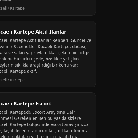
aeli / Kartepe
caeli Kartepe Aktif Ilanlar
caeli Kartepe Aktif İlanlar Rehberi: Güncel ve
venilir Seçenekler Kocaeli Kartepe, doğası,
ası ve sakin yapısıyla dikkat çeken bir bölge.
ak bu huzurlu ilçede, özellikle yetişkin
eylerin sıklıkla araştırdığı bir konu var:
aeli Kartepe aktif...
aeli / Kartepe
caeli Kartepe Escort
caeli Kartepe’de Escort Arayışına Dair
linmesi Gerekenler Ben bu yazıda sizlere
caeli Kartepe bölgesinde escort arayışınızda
rşılaşabileceğiniz durumları, dikkat etmeniz
reken noktaları ve bu süreci nasıl daha