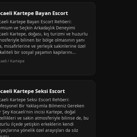
caeli Kartepe Bayan Escort
caeli Kartepe Bayan Escort Rehberi:
emium ve Seçkin Arkadaşlık Deneyimi
aeli Kartepe, doğası, kış turizmi ve huzurlu
mosferiyle bilinen bir bölge olmasının yanı
a, misafirlerine ve yerleşik sakinlerine özel
kaliteli bir sosyal yaşamın kapılarını...
aeli / Kartepe
caeli Kartepe Seksi Escort
caeli Kartepe Seksi Escort Rehberi:
ofesyonel Bir Yaklaşımla Bilmeniz Gereken
 Şey Kocaeli'nin incisi Kartepe, doğal
ellikleri ve sakin atmosferiyle bilinse de, bu
urlu ilçede yetişkin erkeklerin kendi
iyaçlarına yönelik özel arayışları da söz
nusu...