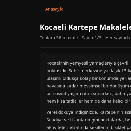
← Anasayfa
Kocaeli Kartepe Makalel
Toplam 56 makale - Sayfa 1/3 - Her sayfad
Kocaeli’nin yemyesil yamaçlarıyla çevrili 
noktasıdır. Şehir merkezine yaklaşık 15 
ulaşımı oldukça kolay bir konumda yer al
havasına kadar mevsimsel bir dönüşüm gös
bir sosyal yaşam ritmi sunarken, daha y
hem kısa tatilciler hem de daha kalıcı bir 
Yerel dokuya indiğinizde, Kartepe’nin asıl
Suadiye ve Uzuntarla gibi noktalarda, 
aktiviteleri etrafında şekillenir; bisikle