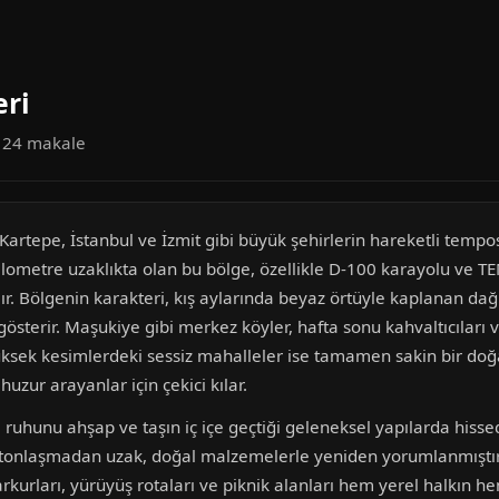
eri
a 24 makale
Kartepe, İstanbul ve İzmit gibi büyük şehirlerin hareketli tempos
kilometre uzaklıkta olan bu bölge, özellikle D-100 karayolu ve T
ır. Bölgenin karakteri, kış aylarında beyaz örtüyle kaplanan da
terir. Maşukiye gibi merkez köyler, hafta sonu kahvaltıcıları v
üksek kesimlerdeki sessiz mahalleler ise tamamen sakin bir doğ
huzur arayanlar için çekici kılar.
 ruhunu ahşap ve taşın iç içe geçtiği geleneksel yapılarda hissed
betonlaşmadan uzak, doğal malzemelerle yeniden yorumlanmıştır
t parkurları, yürüyüş rotaları ve piknik alanları hem yerel halkın 